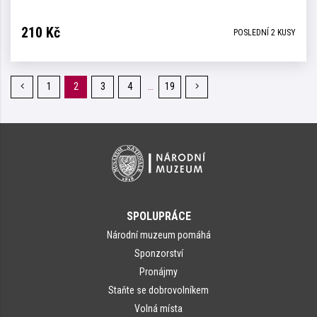
210
Kč
POSLEDNÍ 2 KUSY
…
Předchozí
1
2
3
4
19
Následující
stránka
stránka
SPOLUPRÁCE
Národní muzeum pomáhá
Sponzorství
Pronájmy
Staňte se dobrovolníkem
Volná místa