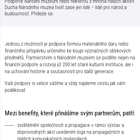
Podpořte Národní muzeum nebo některou z mnoha našich aktivit.
Ducha Národního muzea tvoří zase jen lidé – lidé pro národ a
budoucnost. Přidejte se.
Jednou z možností je podpora formou materiálního daru nebo
finančního příspěvku určeného ke koupi význačných sbírkových
předmětů. Partnerstvím s Národním muzeem se podílíte nejen na
finanční podpoře a rozvoji již 200 let staré kulturní instituce, ale i
na uchování historie a současnosti pro další generace.
Vaší podpory si velice vážíme a vždy najdeme cestu jak vám
poděkovat.
Mezi benefity, které přinášíme svým partnerům, patří:
zviditelnění společnosti a propagace v rámci výstav a
doprovodných akcí uvedením loga na propagačních a
dalších komunikačních materiálech