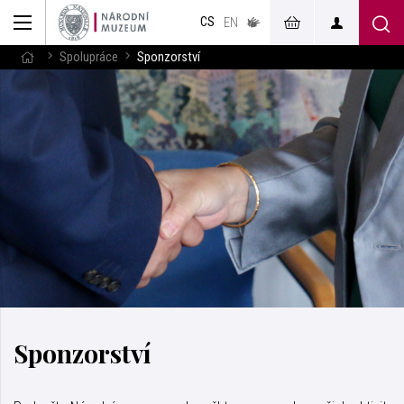
muzeum
CS
v českém
EN
znakovém
jazyce
Spolupráce
Sponzorství
Sponzorství