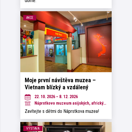
domě.
AKCE
Moje první návštěva muzea –
Vietnam blízký a vzdálený
22. 10. 2026 – 8. 12. 2026
Náprstkovo muzeum asijských, afrických a amerických kultur
Zavítejte s dětmi do Náprstkova muzea!
VÝSTAVA