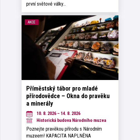
první světové války…
AKCE
Příměstský tábor pro mladé
přírodovědce – Okna do pravěku
a minerály
10. 8. 2026 – 14. 8. 2026
Historická budova Národního muzea
Poznejte pravěkou přírodu s Národním
muzeem! KAPACITA NAPLNĚNA