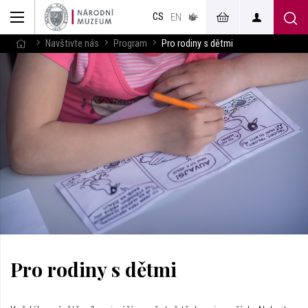
muzeum
CS
v českém
EN
znakovém
jazyce
Navštivte nás
Program
Pro rodiny s dětmi
Pro rodiny s dětmi