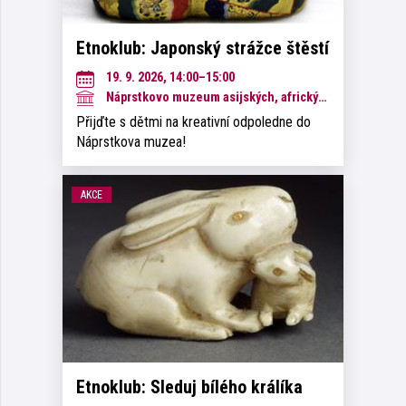
Etnoklub: Japonský strážce štěstí
19. 9. 2026, 14:00–15:00
Náprstkovo muzeum asijských, afrických a amerických kultur
Přijďte s dětmi na kreativní odpoledne do
Náprstkova muzea!
AKCE
Etnoklub: Sleduj bílého králíka