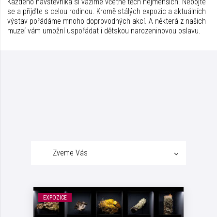
Každého návštěvníka si vážíme včetně těch nejmenších. Nebojte
se a přijďte s celou rodinou. Kromě stálých expozic a aktuálních
výstav pořádáme mnoho doprovodných akcí. A některá z našich
muzeí vám umožní uspořádat i dětskou narozeninovou oslavu.
Zveme Vás
EXPOZICE