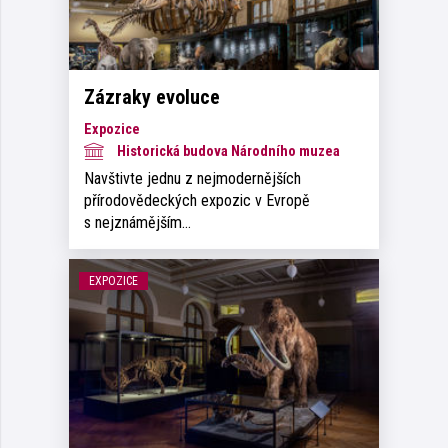
Zázraky evoluce
Expozice
Historická budova Národního muzea
Navštivte jednu z nejmodernějších
přírodovědeckých expozic v Evropě
s nejznámějším…
EXPOZICE