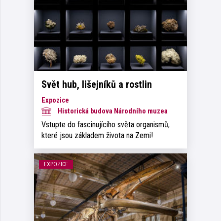
Svět hub, lišejníků a rostlin
Expozice
Historická budova Národního muzea
Vstupte do fascinujícího světa organismů,
které jsou základem života na Zemi!
EXPOZICE