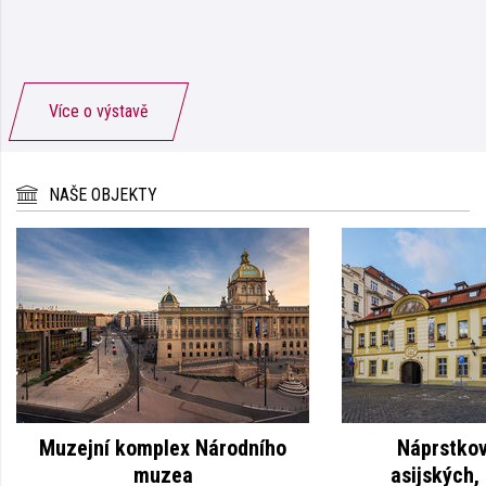
Více o výstavě
NAŠE OBJEKTY
Muzejní komplex Národního
Náprstko
muzea
asijských,