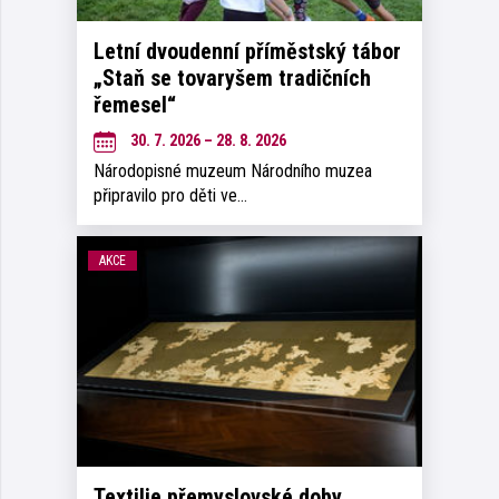
Letní dvoudenní příměstský tábor
„Staň se tovaryšem tradičních
řemesel“
30. 7. 2026 – 28. 8. 2026
Národopisné muzeum Národního muzea
připravilo pro děti ve…
AKCE
Textilie přemyslovské doby