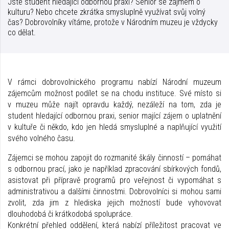
Jste student hledající odbornou praxi? Senior se zájmem o
kulturu? Nebo chcete zkrátka smysluplně využívat svůj volný
čas? Dobrovolníky vítáme, protože v Národním muzeu je vždycky
co dělat.
V rámci dobrovolnického programu nabízí Národní muzeum
zájemcům možnost podílet se na chodu instituce. Své místo si
v muzeu může najít opravdu každý, nezáleží na tom, zda je
student hledající odbornou praxi, senior mající zájem o uplatnění
v kultuře či někdo, kdo jen hledá smysluplné a naplňující využití
svého volného času.
Zájemci se mohou zapojit do rozmanité škály činností – pomáhat
s odbornou prací, jako je například zpracování sbírkových fondů,
asistovat při přípravě programů pro veřejnost či vypomáhat s
administrativou a dalšími činnostmi. Dobrovolníci si mohou sami
zvolit, zda jim z hlediska jejich možností bude vyhovovat
dlouhodobá či krátkodobá spolupráce.
Konkrétní přehled oddělení, která nabízí příležitost pracovat ve