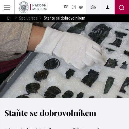
muzeum
CS
v českém
EN
znakovém
jazyce
Spolupráce
Staňte se dobrovolníkem
Staňte se dobrovolníkem