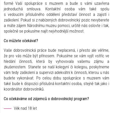
formě Vaší spolupráce s muzeem a bude s vámi uzavřena
jednoduchá smlouva. Kontaktní osoba vám také spolu
s vedoucím příslušného oddělení představí činnost a zajistí i
zaškolení. Pokud si z nabízených dobrovolnický pozic nevyberete
a máte zájem Národnímu muzeu pomoci, určitě nás oslovte i tak,
společně se pokusíme najít nejvhodnější možnost.
Co můžete očekávat?
Vaše dobrovolnická práce bude neplacená, i přesto ale věříme,
že pro vás může být přínosem. Pokusíme se vám vyjít vstříc ve
hledání činnosti, která by vyhovovala vašemu zájmu a
zkušenostem. Stanete se naší kolegyní či kolegou, poskytneme
vám tedy zaškolení a supervizi adekvátní k činnosti, kterou u nás
budete vykonávat. Po celou dobu spolupráce s muzeem vám
také bude k dispozici příslušná kontaktní osoba, stejně tak jako i
koordinátor dobrovolníků.
Co očekáváme od zájemců o dobrovolnický program?
Věk nad 18 let