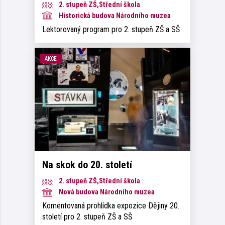
2. stupeň ZŠ,Střední škola
Historická budova Národního muzea
Lektorovaný program pro 2. stupeň ZŠ a SŠ
AKCE
Na skok do 20. století
2. stupeň ZŠ,Střední škola
Nová budova Národního muzea
Komentovaná prohlídka expozice Dějiny 20.
století pro 2. stupeň ZŠ a SŠ