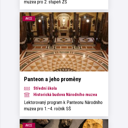
muzea pro 2. stupeň ZŠ
AKCE
Panteon a jeho proměny
Střední škola
Historická budova Národního muzea
Lektorovaný program k Panteonu Národního
muzea pro 1.–4. ročník SŠ
AKCE