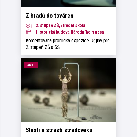
Z hradů do továren
2. stupeň ZŠ,Střední škola
Historická budova Národního muzea
Komentovaná prohlídka expozice Dějiny pro
2. stupeň ZŠ a SŠ
AKCE
Slasti a strasti středověku