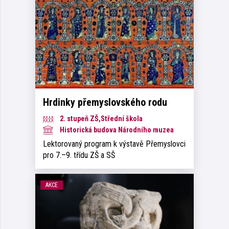
Hrdinky přemyslovského rodu
2. stupeň ZŠ,Střední škola
Historická budova Národního muzea
Lektorovaný program k výstavě Přemyslovci
pro 7.–9. třídu ZŠ a SŠ
AKCE