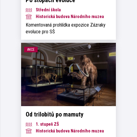
Střední škola
Historická budova Národního muzea
Komentovaná prohlídka expozice Zázraky
evoluce pro SŠ
AKCE
Od trilobitů po mamuty
1. stupeň ZŠ
Historická budova Národního muzea