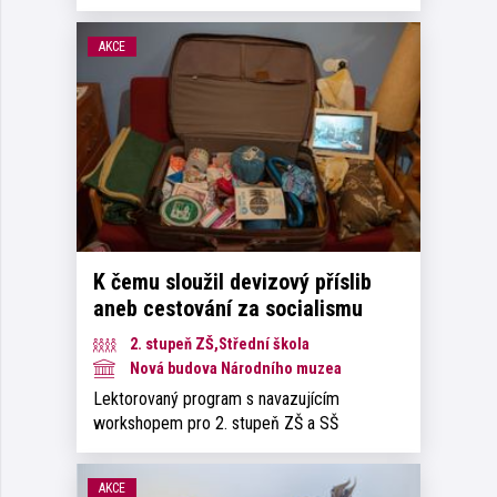
AKCE
K čemu sloužil devizový příslib
aneb cestování za socialismu
2. stupeň ZŠ,Střední škola
Nová budova Národního muzea
Lektorovaný program s navazujícím
workshopem pro 2. stupeň ZŠ a SŠ
AKCE