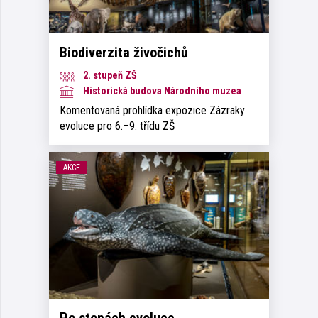
Biodiverzita živočichů
2. stupeň ZŠ
Historická budova Národního muzea
Komentovaná prohlídka expozice Zázraky
evoluce pro 6.–9. třídu ZŠ
AKCE
Po stopách evoluce