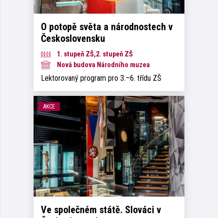
O potopě světa a národnostech v
Československu
1. stupeň ZŠ,2. stupeň ZŠ
Nová budova Národního muzea
Lektorovaný program pro 3.–6. třídu ZŠ
AKCE
Ve společném státě. Slováci v