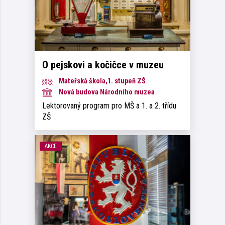
O pejskovi a kočičce v muzeu
Mateřská škola,1. stupeň ZŠ
Nová budova Národního muzea
Lektorovaný program pro MŠ a 1. a 2. třídu
ZŠ
AKCE