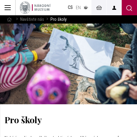
muzeum
CS
v českém
EN
znakovém
jazyce
Navštivte nás
Pro školy
Pro školy