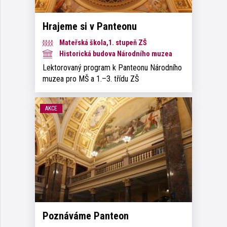
Hrajeme si v Panteonu
Mateřská škola,1. stupeň ZŠ
Historická budova Národního muzea
Lektorovaný program k Panteonu Národního
muzea pro MŠ a 1.–3. třídu ZŠ
AKCE
Poznáváme Panteon