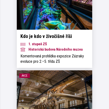
Kdo je kdo v živočišné říši
1. stupeň ZŠ
Historická budova Národního muzea
Komentovaná prohlídka expozice Zázraky
evoluce pro 2.–5. třídu ZŠ
AKCE