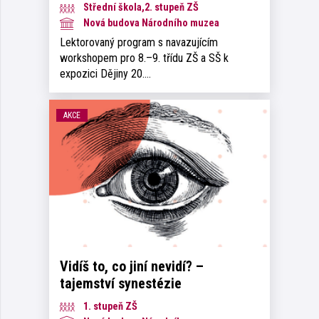
Střední škola,2. stupeň ZŠ
Nová budova Národního muzea
Lektorovaný program s navazujícím
workshopem pro 8.–9. třídu ZŠ a SŠ k
expozici Dějiny 20.…
AKCE
Vidíš to, co jiní nevidí? –
tajemství synestézie
1. stupeň ZŠ