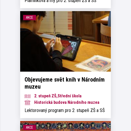
Plamínková a my pro 2. stupeň ZŠ a SŠ
AKCE
Objevujeme svět knih v Národním
muzeu
2. stupeň ZŠ,Střední škola
Historická budova Národního muzea
Lektorovaný program pro 2. stupeň ZŠ a SŠ
AKCE