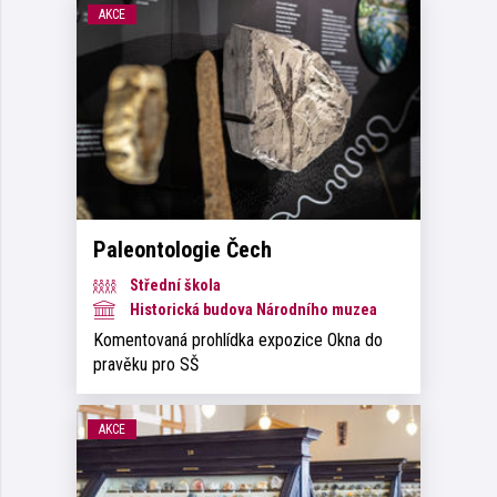
AKCE
Paleontologie Čech
Střední škola
Historická budova Národního muzea
Komentovaná prohlídka expozice Okna do
pravěku pro SŠ
AKCE