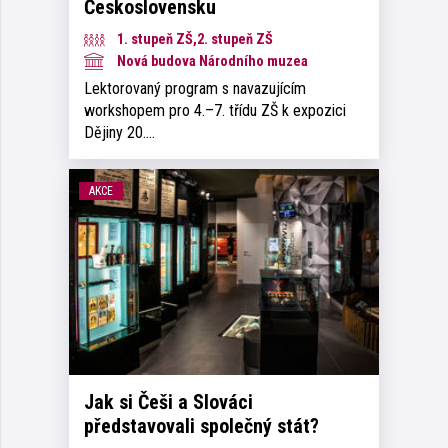
Československu
1. stupeň ZŠ,2. stupeň ZŠ
Nová budova Národního muzea
Lektorovaný program s navazujícím
workshopem pro 4.–7. třídu ZŠ k expozici
Dějiny 20.…
AKCE
Jak si Češi a Slováci
představovali společný stát?