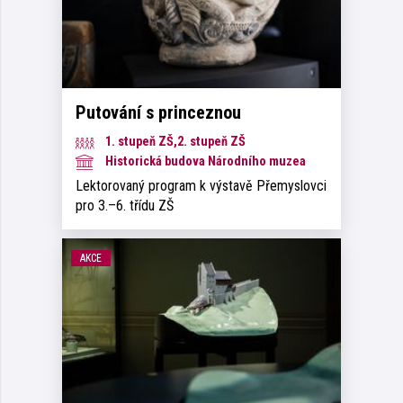
Putování s princeznou
1. stupeň ZŠ,2. stupeň ZŠ
Historická budova Národního muzea
Lektorovaný program k výstavě Přemyslovci
pro 3.–6. třídu ZŠ
AKCE