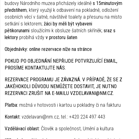
budovy Národního muzea přicházely ideálně
s 15minutovým
předstihem
, který využijí k odbavení na pokladně, odložení
osobních věcí v šatně, návštěvě toalety a přesunu na místo
setkání s lektorem;
žáci by měli být vybaveni
pětikorunami
sloužícími k obsluze šatních skříněk;
sraz s
lektory
probíhá vždy
v prostoru šaten
Objednávky: online rezervace níže na stránce
POKUD PO OBJEDNÁNÍ NEPŘIJDE POTVRZUJÍCÍ EMAIL,
PROSÍME KONTAKTUJTE NÁS.
REZERVACE PROGRAMU JE ZÁVAZNÁ. V PŘÍPADĚ, ŽE SE Z
JAKÉHOKOLI DŮVODU NEMŮŽETE DOSTAVIT, JE NUTNO
REZERVACI ZRUŠIT NA E-MAILU VZDELAVANI@NM.CZ.
Platba:
možná v hotovosti i kartou u pokladny či na fakturu
Kontakt:
vzdelavani@nm.cz, tel.: +420 224 497 443
Vzdělávací oblast:
Člověk a společnost, Umění a kultura