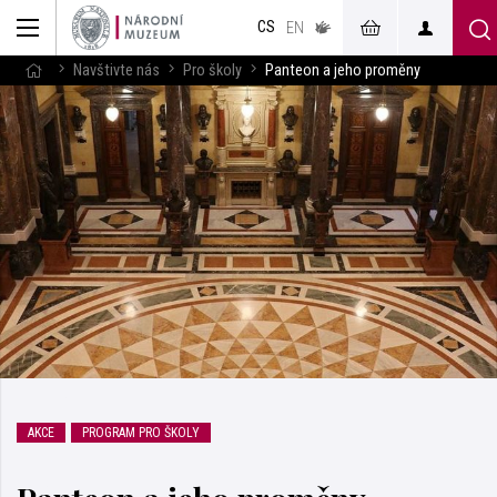
muzeum
CS
v českém
EN
znakovém
jazyce
Navštivte nás
Pro školy
Panteon a jeho proměny
AKCE
PROGRAM PRO ŠKOLY