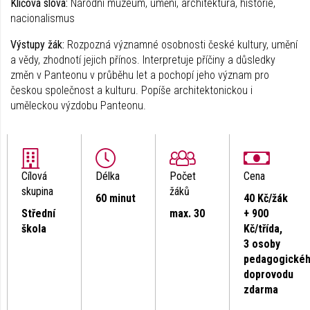
Klíčová slova:
Národní muzeum, umění, architektura, historie,
nacionalismus
Výstupy žák:
Rozpozná významné osobnosti české kultury, umění
a vědy, zhodnotí jejich přínos. Interpretuje příčiny a důsledky
změn v Panteonu v průběhu let a pochopí jeho význam pro
českou společnost a kulturu. Popíše architektonickou i
uměleckou výzdobu Panteonu.
Cílová
Délka
Počet
Cena
skupina
žáků
60 minut
40 Kč/žák
Střední
max. 30
+ 900
škola
Kč/třída,
3 osoby
pedagogické
doprovodu
zdarma