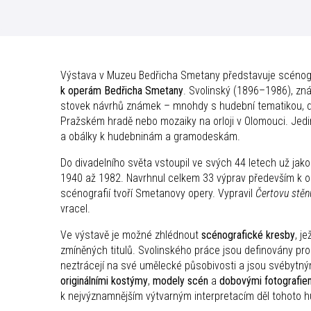
Výstava v Muzeu Bedřicha Smetany představuje scénogra
k operám Bedřicha Smetany
. Svolinský (1896–1986), znám
stovek návrhů známek – mnohdy s hudební tematikou, dál
Pražském hradě nebo mozaiky na orloji v Olomouci. Jedin
a obálky k hudebninám a gramodeskám.
Do divadelního světa vstoupil ve svých 44 letech už jako
1940 až 1982. Navrhnul celkem 33 výprav především k op
scénografií tvoří Smetanovy opery. Vypravil
Čertovu stěn
vracel.
Ve výstavě je možné zhlédnout
scénografické kresby
, j
zmíněných titulů. Svolinského práce jsou definovány pro
neztrácejí na své umělecké působivosti a jsou svébyt
originálními kostýmy
,
modely scén
a
dobovými fotografie
k nejvýznamnějším výtvarným interpretacím děl tohoto h