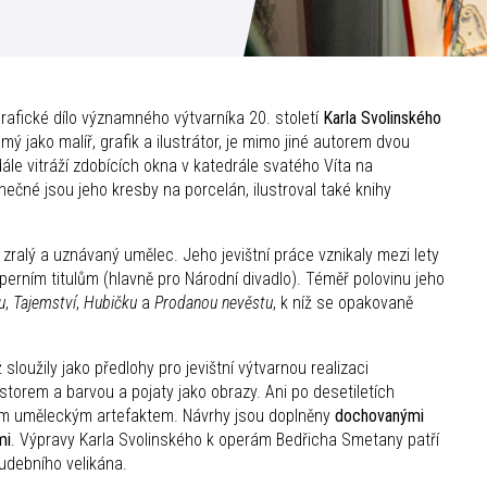
fické dílo významného výtvarníka 20. století
Karla Svolinského
ý jako malíř, grafik a ilustrátor, je mimo jiné autorem dvou
e vitráží zdobících okna v katedrále svatého Víta na
ečné jsou jeho kresby na porcelán, ilustroval také knihy
 zralý a uznávaný umělec. Jeho jevištní práce vznikaly mezi lety
erním titulům (hlavně pro Národní divadlo). Téměř polovinu jeho
u
,
Tajemství
,
Hubičku
a
Prodanou nevěstu
, k níž se opakovaně
ež sloužily jako předlohy pro jevištní výtvarnou realizaci
storem a barvou a pojaty jako obrazy. Ani po desetiletích
ným uměleckým artefaktem. Návrhy jsou doplněny
dochovanými
mi
. Výpravy Karla Svolinského k operám Bedřicha Smetany patří
udebního velikána.