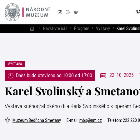
Národním
muzeum
NA
CS
v českém
EN
znakovém
jazyce
Navštivte nás
Program
Výstavy
Karel Svolin
VÝSTAVA
22. 10. 2025 – 
Dnes bude otevřeno od 10:00 od 17:00
Karel Svolinský a Smetano
Výstava scénografického díla Karla Svolinského k operám B
Muzeum Bedřicha Smetany
E-mail:
mbs@nm.cz
Telefon:
222 220 