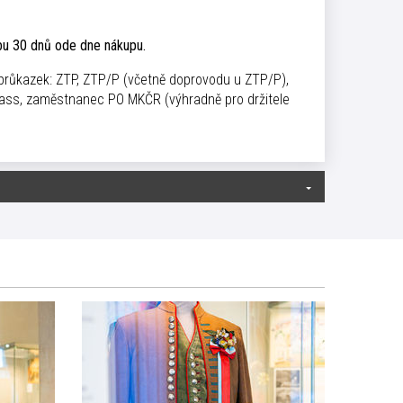
bu 30 dnů ode dne nákupu.
 průkazek: ZTP, ZTP/P (včetně doprovodu u ZTP/P),
Pass, zaměstnanec PO MKČR (výhradně pro držitele