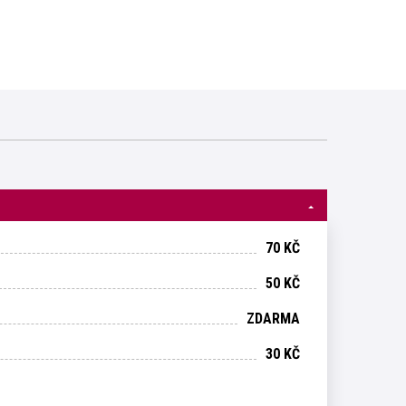
70 KČ
50 KČ
ZDARMA
30 KČ