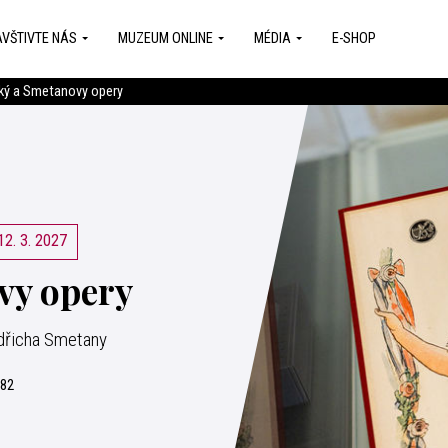
VŠTIVTE NÁS
MUZEUM ONLINE
MÉDIA
E-SHOP
ský a Smetanovy opery
12. 3. 2027
vy opery
edřicha Smetany
082