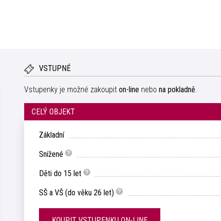
VSTUPNÉ
Vstupenky je možné zakoupit
on-line
nebo
na pokladně
.
CELÝ OBJEKT
Základní
Snížené
Děti do 15 let
SŠ a VŠ (do věku 26 let)
KOUPIT VSTUPENKU ON-LINE