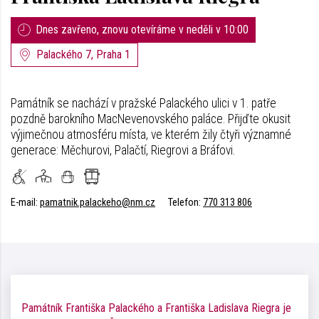
Dnes zavřeno, znovu otevíráme v neděli v 10:00
Palackého 7, Praha 1
Památník se nachází v pražské Palackého ulici v 1. patře
pozdně barokního MacNevenovského paláce. Přijďte okusit
výjimečnou atmosféru místa, ve kterém žily čtyři významné
generace: Měchurovi, Palačtí, Riegrovi a Bráfovi.
E-mail:
pamatnik.palackeho@nm.cz
Telefon:
770 313 806
Památník Františka Palackého a Františka Ladislava Riegra je