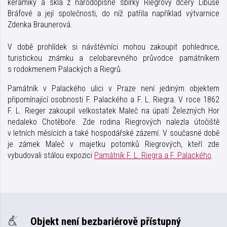
keramiky a skla z národopisné sbírky Riegrovy dcery Libuše
Bráfové a její společnosti, do níž patřila například výtvarnice
Zdenka Braunerová.
V době prohlídek si návštěvníci mohou zakoupit pohlednice,
turistickou známku a celobarevného průvodce památníkem
s rodokmenem Palackých a Riegrů.
Památník v Palackého ulici v Praze není jediným objektem
připomínající osobnosti F. Palackého a F. L. Riegra. V roce 1862
F. L. Rieger zakoupil velkostatek Maleč na úpatí Železných Hor
nedaleko Chotěboře. Zde rodina Riegrových nalezla útočiště
v letních měsících a také hospodářské zázemí. V současné době
je zámek Maleč v majetku potomků Riegrových, kteří zde
vybudovali stálou expozici
Památník F. L. Riegra a F. Palackého
.
Objekt není bezbariérově přístupný