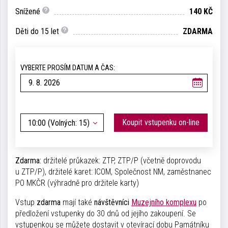
Snížené
140 KČ
Děti do 15 let
ZDARMA
VYBERTE PROSÍM DATUM A ČAS:
Koupit vstupenku on-line
10:00 (Volných: 15)
Zdarma:
držitelé průkazek: ZTP, ZTP/P (včetně doprovodu
u ZTP/P), držitelé karet: ICOM, Společnost NM, zaměstnanec
PO MKČR (výhradně pro držitele karty)
Vstup
zdarma
mají také
návštěvníci
Muzejního komplexu
po
předložení vstupenky do 30 dnů od jejího zakoupení. Se
vstupenkou se můžete dostavit v otevírací dobu Památníku