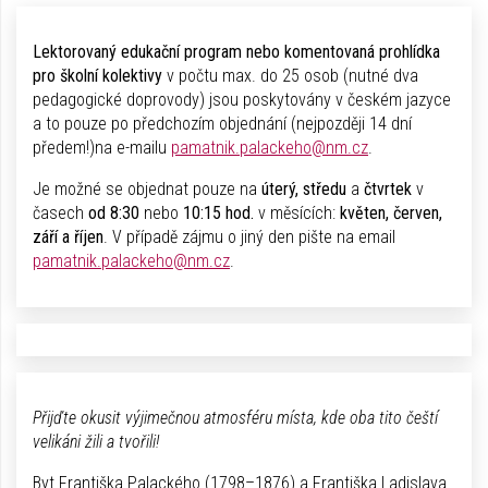
Lektorovaný edukační program nebo komentovaná prohlídka
pro školní kolektivy
v počtu max. do 25 osob (nutné dva
pedagogické doprovody) jsou poskytovány v českém jazyce
a to pouze po předchozím objednání (nejpozději 14 dní
předem!)na e-mailu
pamatnik.palackeho@nm.cz
.
Je možné se objednat pouze na
úterý, středu
a
čtvrtek
v
časech
od 8:30
nebo
10:15 hod.
v měsících:
květen, červen,
září a říjen
.
V případě zájmu o jiný den pište na email
pamatnik.palackeho@nm.cz
.
Přijďte okusit výjimečnou atmosféru místa, kde oba tito čeští
velikáni žili a tvořili!
Byt Františka Palackého (1798–1876) a Františka Ladislava