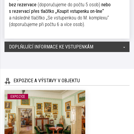
bez rezervace
(doporučujeme do počtu 5 osob)
nebo
s rezervací
přes tlačítko „Koupit vstupenku on-line“
a následně tlačítko „Se vstupenkou do M. komplexu“
(doporučujeme při počtu 6 a více osob).
DOPLŇUJÍCÍ INFORMACE KE VSTUPENKÁM
EXPOZICE A VÝSTAVY V OBJEKTU
EXPOZICE