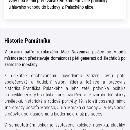
vždy cca 5 min před začátkem komentované prohlídky
u hlavního vchodu do budovy z Palackého ulice.
Historie Památníku
V prvním patře rokokového Mac Nevenova paláce se v pěti
místnostech představuje domácnost pěti generací od šlechticů po
zámožné měšťany.
K unikátně dochovanému původnímu zařízení bytu patří
společenský a hudební salón, jídelna, ložnice a pracovny
historika Františka Palackého a jeho zetě, právníka, politika
a encyklopedisty Františka Ladislava Riegra. Pozoruhodné sbírky
umělecké, historické a rodové portréty 19. století obsahují mimo
jiné obrazy Josefa Mánesa, Julia Mařáka či sochy J. V. Myslbeka
a nábytek od klasicismu a biedermeieru až po secesi.
V samostatném pokoji je vystavena kolekce nábytku, plastiky,