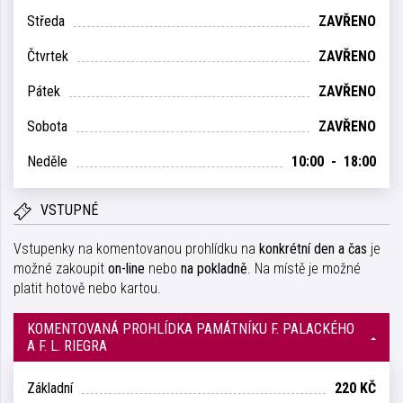
Středa
ZAVŘENO
Čtvrtek
ZAVŘENO
Pátek
ZAVŘENO
Sobota
ZAVŘENO
Neděle
10:00 - 18:00
VSTUPNÉ
Vstupenky na komentovanou prohlídku na
konkrétní den a čas
je
možné zakoupit
on-line
nebo
na pokladně
. Na místě je možné
platit hotově nebo kartou.
KOMENTOVANÁ PROHLÍDKA PAMÁTNÍKU F. PALACKÉHO
A F. L. RIEGRA
Základní
220 KČ