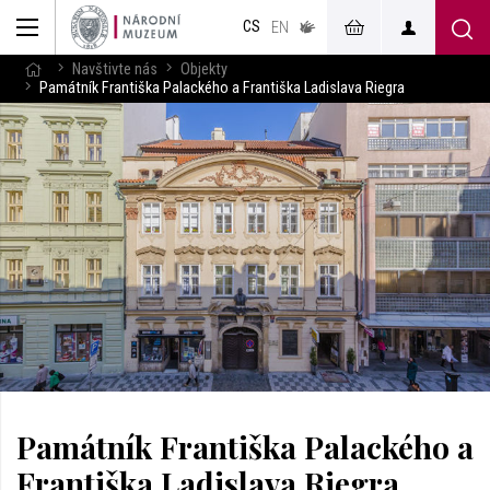
muzeum
CS
v českém
EN
znakovém
jazyce
Navštivte nás
Objekty
Památník Františka Palackého a Františka Ladislava Riegra
Památník Františka Palackého a
Františka Ladislava Riegra