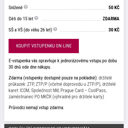
Snížené
50 KČ
Děti do 15 let
ZDARMA
SŠ a VŠ (do věku 26 let)
30 KČ
KOUPIT VSTUPENKU ON-LINE
E-vstupenka vás opravňuje k jednorázovému vstupu po dobu
30 dnů ode dne nákupu.
Zdarma (vstupenky dostupné pouze na pokladně):
držitelé
průkazek: ZTP, ZTP/P (včetně doprovodu u ZTP/P), držitelé
karet: ICOM, Společnost NM, Prague Card – CoolPass,
zaměstnanec PO MKČR (výhradně pro držitele karty)
Průvodci nemají vstup zdarma.