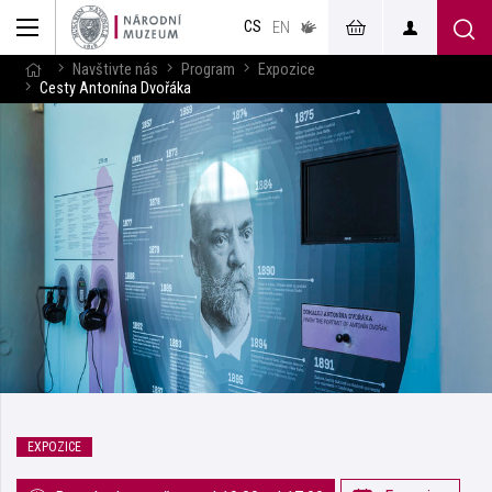
muzeum
CS
v českém
EN
znakovém
jazyce
Navštivte nás
Program
Expozice
Cesty Antonína Dvořáka
EXPOZICE