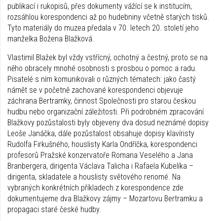
publikací i rukopisů, přes dokumenty vážící se k institucím,
rozsáhlou korespondenci až po hudebniny včetně starých tisků.
Tyto materiály do muzea předala v 70. letech 20. století jeho
manželka Božena Blažková.
Vlastimil Blažek byl vždy vstřícný, ochotný a čestný, proto se na
něho obracely mnohé osobnosti s prosbou o pomoc a radu.
Pisatelé s ním komunikovali o různých tématech: jako častý
námět se v početně zachované korespondenci objevuje
záchrana Bertramky, činnost Společnosti pro starou českou
hudbu nebo organizační záležitosti. Při podrobném zpracování
Blažkovy pozůstalosti byly objeveny dva dosud neznámé dopisy
Leoše Janáčka, dále pozůstalost obsahuje dopisy klavíristy
Rudolfa Firkušného, houslisty Karla Ondříčka, korespondenci
profesorů Pražské konzervatoře Romana Veselého a Jana
Branbergera, dirigenta Václava Talicha i Rafaela Kubelíka –
dirigenta, skladatele a houslisty světového renomé. Na
vybraných konkrétních příkladech z korespondence zde
dokumentujeme dva Blažkovy zájmy – Mozartovu Bertramku a
propagaci staré české hudby.