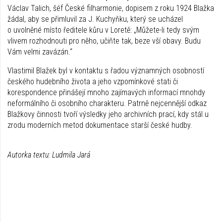
Václav Talich, šéf České filharmonie, dopisem z roku 1924 Blažka
žádal, aby se přimluvil za J. Kuchyňku, který se ucházel
o uvolněné místo ředitele kůru v Loretě: „Můžete-li tedy svým
vlivem rozhodnouti pro něho, učiňte tak, beze vší obavy. Budu
Vám velmi zavázán.“
Vlastimil Blažek byl v kontaktu s řadou významných osobností
českého hudebního života a jeho vzpomínkové stati či
korespondence přinášejí mnoho zajímavých informací mnohdy
neformálního či osobního charakteru. Patrně nejcennější odkaz
Blažkovy činnosti tvoří výsledky jeho archivních prací, kdy stál u
zrodu moderních metod dokumentace starší české hudby.
Autorka textu: Ludmila Jará