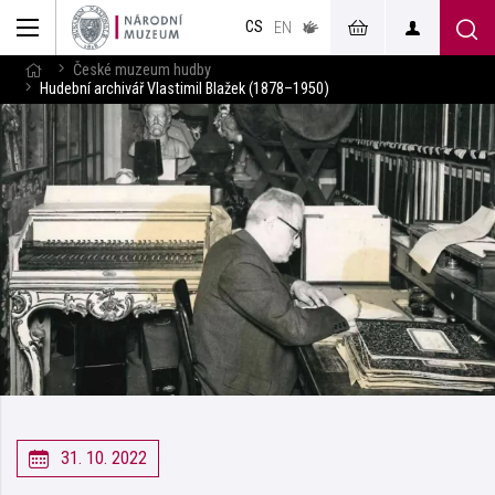
muzeum
CS
v českém
EN
znakovém
jazyce
České muzeum hudby
Hudební archivář Vlastimil Blažek (1878–1950)
31. 10. 2022