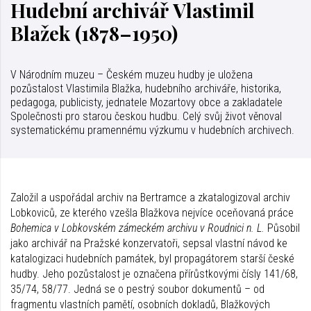
Hudební archivář Vlastimil
Blažek (1878–1950)
V Národním muzeu – Českém muzeu hudby je uložena
pozůstalost Vlastimila Blažka, hudebního archiváře, historika,
pedagoga, publicisty, jednatele Mozartovy obce a zakladatele
Společnosti pro starou českou hudbu. Celý svůj život věnoval
systematickému pramennému výzkumu v hudebních archivech.
Založil a uspořádal archiv na Bertramce a zkatalogizoval archiv
Lobkoviců, ze kterého vzešla Blažkova nejvíce oceňovaná práce
Bohemica v Lobkovském zámeckém archivu v Roudnici n. L.
Působil
jako archivář na Pražské konzervatoři, sepsal vlastní návod ke
katalogizaci hudebních památek, byl propagátorem starší české
hudby. Jeho pozůstalost je označena přírůstkovými čísly 141/68,
35/74, 58/77. Jedná se o pestrý soubor dokumentů – od
fragmentu vlastních pamětí, osobních dokladů, Blažkových