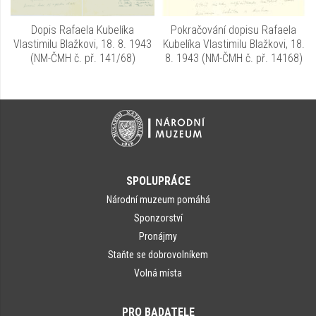
Dopis Rafaela Kubelíka
Pokračování dopisu Rafaela
Vlastimilu Blažkovi, 18. 8. 1943
Kubelíka Vlastimilu Blažkovi, 18.
(NM-ČMH č. př. 141/68)
8. 1943 (NM-ČMH č. př. 14168)
SPOLUPRÁCE
Národní muzeum pomáhá
Sponzorství
Pronájmy
Staňte se dobrovolníkem
Volná místa
PRO BADATELE