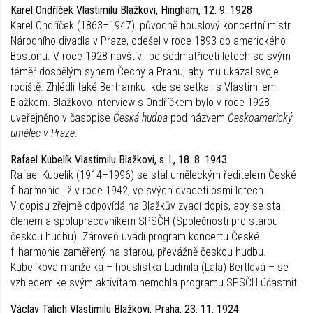
Karel Ondříček Vlastimilu Blažkovi, Hingham, 12. 9. 1928
Karel Ondříček (1863–1947), původně houslový koncertní mistr
Národního divadla v Praze, odešel v roce 1893 do amerického
Bostonu. V roce 1928 navštívil po sedmatřiceti letech se svým
téměř dospělým synem Čechy a Prahu, aby mu ukázal svoje
rodiště. Zhlédli také Bertramku, kde se setkali s Vlastimilem
Blažkem. Blažkovo interview s Ondříčkem bylo v roce 1928
uveřejněno v časopise
Česká hudba
pod názvem
Českoamerický
umělec v Praze
.
Rafael Kubelík Vlastimilu Blažkovi, s. l., 18. 8. 1943
Rafael Kubelík (1914–1996) se stal uměleckým ředitelem České
filharmonie již v roce 1942, ve svých dvaceti osmi letech.
V dopisu zřejmě odpovídá na Blažkův zvací dopis, aby se stal
členem a spolupracovníkem SPSČH (Společnosti pro starou
českou hudbu). Zároveň uvádí program koncertu České
filharmonie zaměřený na starou, převážně českou hudbu.
Kubelíkova manželka – houslistka Ludmila (Lala) Bertlová – se
vzhledem ke svým aktivitám nemohla programu SPSČH účastnit.
Václav Talich Vlastimilu Blažkovi, Praha, 23. 11. 1924