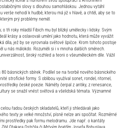
Vrchlický líčíval s humorem svou spolupráci s Antonínem
noslabičnými slovy s dlouhou samohláskou. Jednou vytáhl
 verše nehodí k hudbě, kterou má již v hlavě, a chtěl, aby se to
e kterým prý problémy neměl.
 o tři roky mladší Fibich mu byl blízký umělecky i lidsky. Svým
ideál krásy a oslavovali umění jako hodnotu, která může vyvážit
česká díla, jež by se vyrovnala světové špičce. Krom tohoto postoje
měl u nás málokdo. Rozuměli si i v mnoha dalších směrech.
univerzálnost, široký rozhled a teorii o všeuměleckém díle. Vážil
s 80 básnických sbírek. Podílel se na tvorbě nového básnického
té strofické formy. S oblibou využíval sonet, rondel, ritornel,
prostředky české poezie. Náměty čerpal z antiky, z renesance,
kultury se snažil vnést světová a všelidská témata. Významné
elou řadou českých skladatelů, kteří ji shledávali jako
ho texty je velké množství, písně nelze ani spočítat. Rozměrné
ími prostředky pak formu melodramu. Jde např. o kantáty
 Zitě
Otakara Ostrčila či
Mrtvým bratřím
Josefa Bohuslava