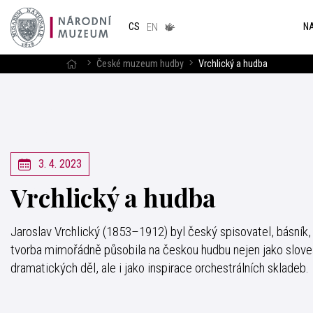
Národním
muzeum
NA
CS
v českém
EN
znakovém
jazyce
České muzeum hudby
Vrchlický a hudba
3. 4. 2023
Vrchlický a hudba
Jaroslav Vrchlický (1853–1912) byl český spisovatel, básník,
tvorba mimořádně působila na českou hudbu nejen jako slove
dramatických děl, ale i jako inspirace orchestrálních skladeb.