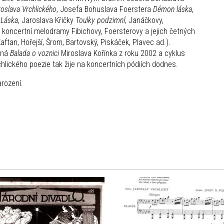
oslava Vrchlického
, Josefa Bohuslava Foerstera
Démon láska
,
s
Láska
, Jaroslava Křičky
Toulky podzimní
; Janáčkovy,
; koncertní melodramy Fibichovy, Foersterovy a jejich četných
aftan, Hořejší, Šrom, Bartovský, Piskáček, Plavec ad.).
vná
Balada o voznici
Miroslava Kořínka z roku 2002 a cyklus
hlického poezie tak žije na koncertních pódiích dodnes.
arození.