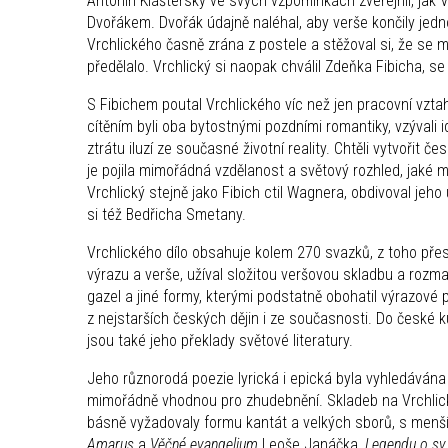
Antonín Klášterský ve svých vzpomínkách zveřejnil, jak 
Dvořákem. Dvořák údajně naléhal, aby verše končily jed
Vrchlického časně zrána z postele a stěžoval si, že se mu
předělalo. Vrchlický si naopak chválil Zdeňka Fibicha, s
S Fibichem poutal Vrchlického víc než jen pracovní vztah;
cítěním byli oba bytostnými pozdními romantiky, vzývali 
ztrátu iluzí ze současné životní reality. Chtěli vytvořit 
je pojila mimořádná vzdělanost a světový rozhled, jaké 
Vrchlický stejně jako Fibich ctil Wagnera, obdivoval jeho 
si též Bedřicha Smetany.
Vrchlického dílo obsahuje kolem 270 svazků, z toho pře
výrazu a verše, užíval složitou veršovou skladbu a rozmani
gazel a jiné formy, kterými podstatně obohatil výrazové 
z nejstarších českých dějin i ze současnosti. Do české 
jsou také jeho překlady světové literatury.
Jeho různorodá poezie lyrická i epická byla vyhledávána c
mimořádně vhodnou pro zhudebnění. Skladeb na Vrchlické
básně vyžadovaly formu kantát a velkých sborů, s menš
Amarus
a
Věčné evangelium
Leoše Janáčka,
Legendu o sv.