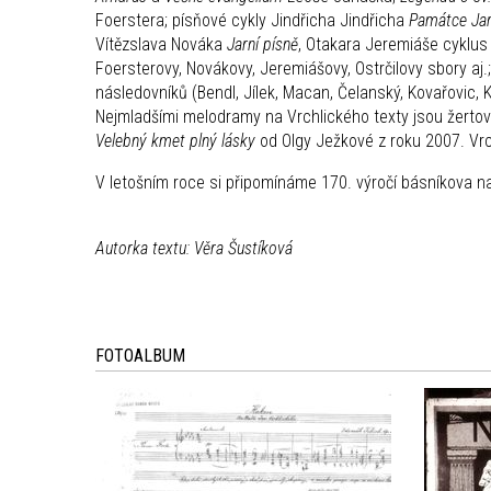
Foerstera; písňové cykly Jindřicha Jindřicha
Památce Jar
Vítězslava Nováka
Jarní písně
, Otakara Jeremiáše cyklu
Foersterovy, Novákovy, Jeremiášovy, Ostrčilovy sbory aj.
následovníků (Bendl, Jílek, Macan, Čelanský, Kovařovic, K
Nejmladšími melodramy na Vrchlického texty jsou žerto
Velebný kmet plný lásky
od Olgy Ježkové z roku 2007. Vrc
V letošním roce si připomínáme 170. výročí básníkova n
Autorka textu: Věra Šustíková
FOTOALBUM