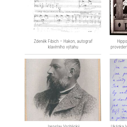
Zdeněk Fibich – Hakon, autograf
Hipp
klavírního výtahu
proveden
Jaroslav Vrchlický
Ukázka V