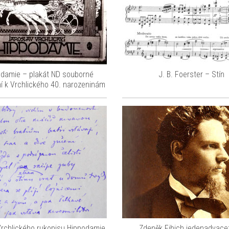
odamie – plakát ND souborné
J. B. Foerster – Stín
í k Vrchlického 40. narozeninám
rchlického rukopisu Hippodamie
Zdeněk Fibich jedenadvacet