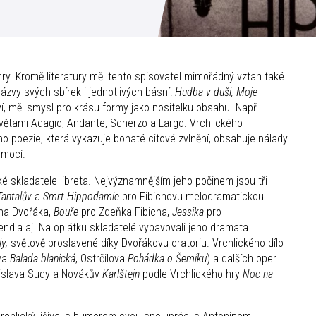
nry. Kromě literatury měl tento spisovatel mimořádný vztah také
ázvy svých sbírek i jednotlivých básní:
Hudba v duši, Moje
ví, měl smysl pro krásu formy jako nositelku obsahu. Např.
 větami Adagio, Andante, Scherzo a Largo. Vrchlického
o poezie, která vykazuje bohaté citové zvlnění, obsahuje nálady
emocí.
 skladatele libreta. Nejvýznamnějším jeho počinem jsou tři
Tantalův
a
Smrt Hippodamie
pro Fibichovu melodramatickou
na Dvořáka,
Bouře
pro Zdeňka Fibicha,
Jessika
pro
endla aj. Na oplátku skladatelé vybavovali jeho dramata
y,
světově proslavené díky Dvořákovu oratoriu. Vrchlického dílo
ova
Balada blanická
, Ostrčilova
Pohádka o Šemíku
) a dalších oper
islava Sudy a Novákův
Karlštejn
podle Vrchlického hry
Noc na