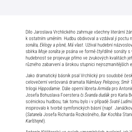
Dílo Jaroslava Vrchlického zahrnuje všechny literární žá
k ostatním uměním. Hudbu obdivoval a vzdával jí poctu n
sonáta, Eklogy a písně, Má vlast
. Užíval hudební názvoslo
sbírka
Moje sonáta
je psána ve formě čtyřdílné sonáty s
hudebnost se projevuje přímo ve zvukových kvalitách jeh
různého zabarvení a širokou stupnici nejrozmanitějších 
Jako dramatický básník psal Vrchlický pro soudobé české
celovečerní veršovaná dramata
Námluvy Pelopovy, Smír 
trilogii
Hippodamie
. Dále operní libreta
Armida
pro Antoní
Josefa Bohuslava Foerstera či
Švanda dudák
pro Karla B
scénickou hudbou; tak tomu bylo i v případě
Svaté Ludmil
inspirovalo k tvorbě symfonických básní (např. Janáčk
(
Satanela
Josefa Richarda Rozkošného,
Bar Kochba
Stan
Karlštejně
).