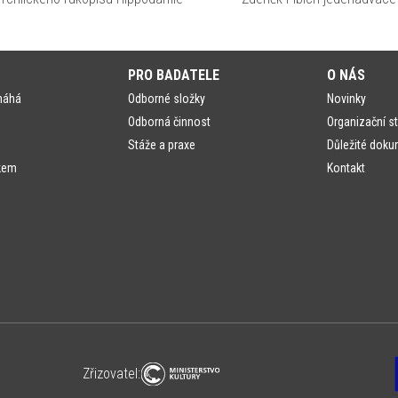
PRO BADATELE
O NÁS
máhá
Odborné složky
Novinky
Odborná činnost
Organizační st
Stáže a praxe
Důležité doku
kem
Kontakt
Zřizovatel: