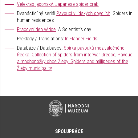
Velekrab japonský. Japanese spider crab
Dvanáctidílný seriál
Pavouci v lidských obydlích
. Spiders in
human residences
Pracovní den vědce
. A Scientist's day
Překlady / Translations:
In Flander Fields
Databáze / Databases:
Sbírka pavouků meziválečného
Řecka. Collection of spiders from interwar Greece
;
Pavouci
a mnohonožky obce Žleby. Spiders and millipedes of the
Žleby municipality
SPOLUPRÁCE