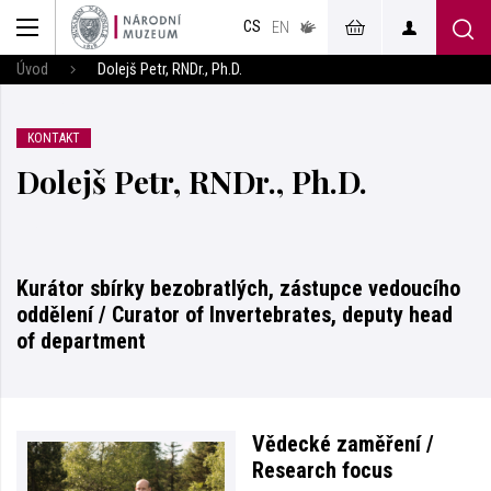
muzeum
CS
v českém
EN
znakovém
jazyce
Úvod
Dolejš Petr, RNDr., Ph.D.
KONTAKT
Dolejš Petr, RNDr., Ph.D.
Kurátor sbírky bezobratlých, zástupce vedoucího
oddělení / Curator of Invertebrates, deputy head
of department
Vědecké zaměření /
Research focus