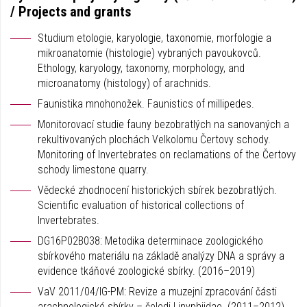
/ Projects and grants
Studium etologie, karyologie, taxonomie, morfologie a
mikroanatomie (histologie) vybraných pavoukovců.
Ethology, karyology, taxonomy, morphology, and
microanatomy (histology) of arachnids.
Faunistika mnohonožek. Faunistics of millipedes.
Monitorovací studie fauny bezobratlých na sanovaných a
rekultivovaných plochách Velkolomu Čertovy schody.
Monitoring of Invertebrates on reclamations of the Čertovy
schody limestone quarry.
Vědecké zhodnocení historických sbírek bezobratlých.
Scientific evaluation of historical collections of
Invertebrates.
DG16P02B038: Metodika determinace zoologického
sbírkového materiálu na základě analýzy DNA a správy a
evidence tkáňové zoologické sbírky. (2016–2019)
VaV 2011/04/IG-PM: Revize a muzejní zpracování části
arachnologické sbírky – čeledi Linyphiidae. (2011–2012)