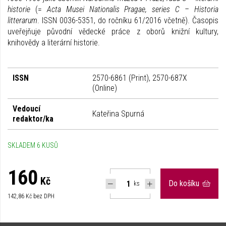
historie
(=
Acta Musei Nationalis Pragae, series C – Historia
litterarum
. ISSN 0036-5351, do ročníku 61/2016 včetně). Časopis
uveřejňuje původní vědecké práce z oborů knižní kultury,
knihovědy a literární historie.
ISSN
2570-6861 (Print), 2570-687X
(Online)
Vedoucí
Kateřina Spurná
redaktor/ka
SKLADEM 6 KUSŮ
160
Kč
Do košíku
ks
142,86
Kč bez DPH