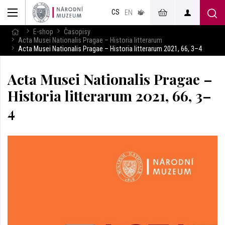
muzeum
CS
v českém
EN
znakovém
jazyce
E-shop
Časopisy
Acta Musei Nationalis Pragae – Historia litterarum
Acta Musei Nationalis Pragae – Historia litterarum 2021, 66, 3–4
Acta Musei Nationalis Pragae –
Historia litterarum 2021, 66, 3–
4