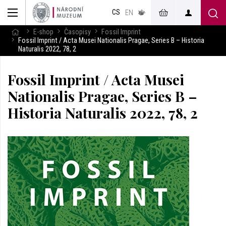
muzeum
CS
v českém
EN
znakovém
jazyce
E-shop
Časopisy
Fossil Imprint
Fossil Imprint / Acta Musei Nationalis Pragae, Series B – Historia
Naturalis 2022, 78, 2
Fossil Imprint / Acta Musei
Nationalis Pragae, Series B –
Historia Naturalis 2022, 78, 2