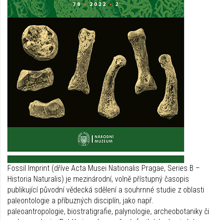
Fossil Imprint (dříve Acta Musei Nationalis Pragae, Series B –
Historia Naturalis) je mezinárodní, volně přístupný časopis
publikující původní vědecká sdělení a souhrnné studie z oblasti
paleontologie a příbuzných disciplín, jako např.
paleoantropologie, biostratigrafie, palynologie, archeobotaniky či