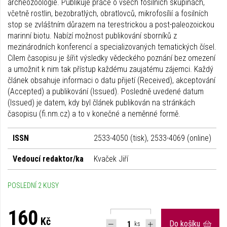
archeozoologie. Publikuje práce o všech fosilních skupinách,
včetně rostlin, bezobratlých, obratlovců, mikrofosílií a fosilních
stop se zvláštním důrazem na terestrickou a post-paleozoickou
marinní biotu. Nabízí možnost publikování sborníků z
mezinárodních konferencí a specializovaných tematických čísel.
Cílem časopisu je šířit výsledky vědeckého poznání bez omezení
a umožnit k nim tak přístup každému zaujatému zájemci. Každý
článek obsahuje informaci o datu přijetí (Received), akceptování
(Accepted) a publikování (Issued). Posledně uvedené datum
(Issued) je datem, kdy byl článek publikován na stránkách
časopisu (fi.nm.cz) a to v konečné a neměnné formě.
ISSN
2533-4050 (tisk), 2533-4069 (online)
Vedoucí redaktor/ka
Kvaček Jiří
POSLEDNÍ 2 KUSY
160
Kč
Do košíku
ks