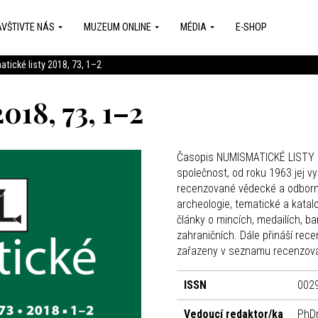
VŠTIVTE NÁS
MUZEUM ONLINE
MÉDIA
E-SHOP
tické listy 2018, 73, 1–2
018, 73, 1–2
Časopis NUMISMATICKÉ LISTY z
společnost, od roku 1963 jej v
recenzované vědecké a odborné
archeologie, tematické a katalog
články o mincích, medailích, 
zahraničních. Dále přináší rece
zařazeny v seznamu recenzova
ISSN
002
Vedoucí redaktor/ka
PhDr