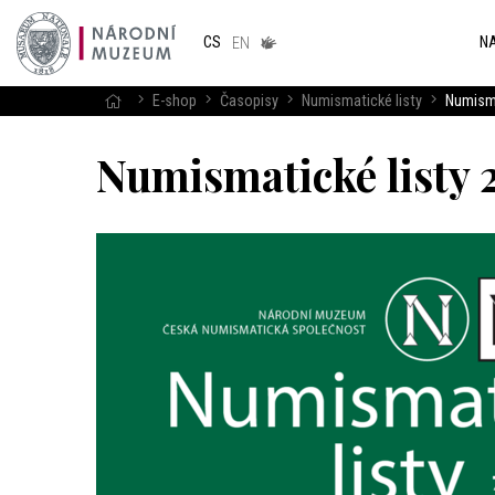
Národním
muzeum
NA
CS
v českém
EN
znakovém
jazyce
E-shop
Časopisy
Numismatické listy
Numisma
Numismatické listy 2