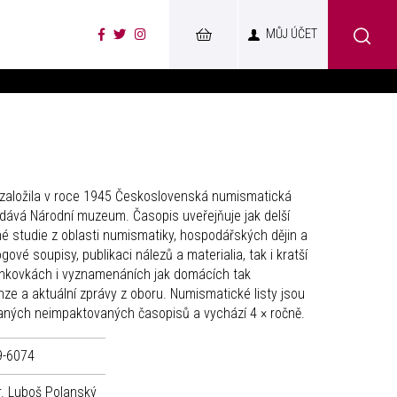
MŮJ ÚČET
aložila v roce 1945 Československá numismatická
ydává Národní muzeum. Časopis uveřejňuje jak delší
 studie z oblasti numismatiky, hospodářských dějin a
ové soupisy, publikaci nálezů a materialia, tak i kratší
bankovkách i vyznamenáních jak domácích tak
nze a aktuální zprávy z oboru. Numismatické listy jsou
ných neimpaktovaných časopisů a vychází 4 × ročně.
9-6074
. Luboš Polanský