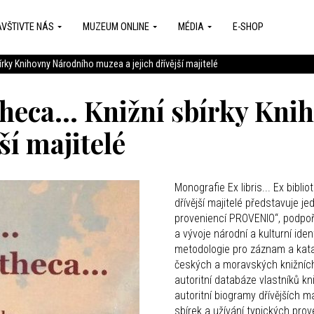
VŠTIVTE NÁS
MUZEUM ONLINE
MÉDIA
E-SHOP
sbírky Knihovny Národního muzea a jejich dřívější majitelé
iotheca… Knižní sbírky Kn
ší majitelé
Monografie Ex libris... Ex bibl
dřívější majitelé představuje 
proveniencí PROVENIO“, podp
a vývoje národní a kulturní ide
metodologie pro záznam a katal
českých a moravských knižních
autoritní databáze vlastníků k
autoritní biogramy dřívějších maj
sbírek a užívání typických pro