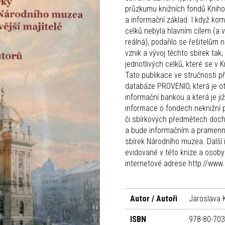
průzkumu knižních fondů Knihov
a informační základ. I když ko
celků nebyla hlavním cílem (a 
reálná), podařilo se řešitelům
vznik a vývoj těchto sbírek tak
jednotlivých celků, které se v 
Tato publikace ve stručnosti př
databáze PROVENIO, která je o
informační bankou a která je j
informace o fondech neknižní 
či sbírkových předmětech doch
a bude informačním a pramenn
sbírek Národního muzea. Další 
evidované v této knize a osoby
internetové adrese http://www.
Autor / Autoři
Jaroslava 
ISBN
978-80-703