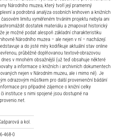
ny Národního muzea, který tvoří její pramenný
mplexní a podrobná analýza osobních knihoven a knižních
v časovém limitu vyměřeném trváním projektu nebyla ani
 nashromáždit dostatek materiálu a zmapovat historický
, že je možné podat alespoň základní charakteristiku
Knihovně Národního muzea – ale nejen v ní – nacházejí.
edstavuje a do jisté míry kodifikuje aktuální stav online
tevřenou, průběžně doplňovanou textově-obrazovou
iž dnes v mnohém obsažnější (už teď obsahuje některé
povahy a informace o knižních i archivních dokumentech
ovaných nejen v Národním muzeu, ale i mimo ně). Je
ým odrazovým můstkem pro další provenienční bádání
informace pro případné zájemce o knižní celky
 či instituce s nimi spojené jsou dostupné na
provenio.net.
Kašparová a kol.
6-468-0