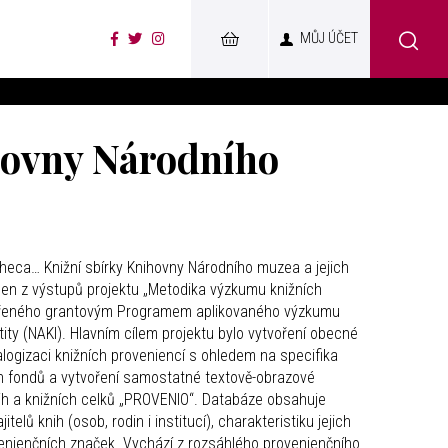
MŮJ ÚČET
ihovny Národního
iotheca… Knižní sbírky Knihovny Národního muzea a jejich
jeden z výstupů projektu „Metodika výzkumu knižních
ořeného grantovým Programem aplikovaného výzkumu
ntity (NAKI). Hlavním cílem projektu bylo vytvoření obecné
ogizaci knižních proveniencí s ohledem na specifika
 fondů a vytvoření samostatné textově-obrazové
nih a knižních celků „PROVENIO“. Databáze obsahuje
itelů knih (osob, rodin i institucí), charakteristiku jejich
venienčních značek. Vychází z rozsáhlého provenienčního