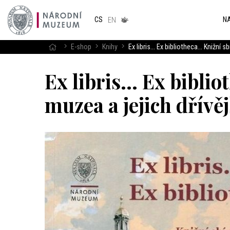
Národním
muzeum
NA
CS
v českém
EN
znakovém
jazyce
E-shop
Knihy
Ex libris... Ex bibliotheca… Knižní 
Ex libris... Ex bibl
muzea a jejich dřívěj