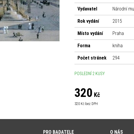
Vydavatel
Národní m
Rok vydání
2015
Místo vydání
Praha
Forma
kniha
Počet stránek
294
POSLEDNÍ 2 KUSY
320
Kč
320
Kč bez DPH
PRO BADATELE
O NÁS