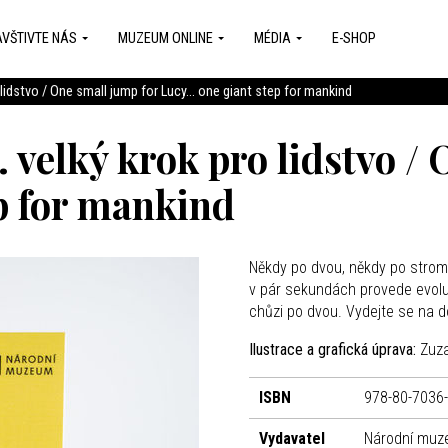
VŠTIVTE NÁS
MUZEUM ONLINE
MÉDIA
E-SHOP
 lidstvo / One small jump for Lucy... one giant step for mankind
. velký krok pro lidstvo /
ep for mankind
Někdy po dvou, někdy po strome
v pár sekundách provede evolu
chůzi po dvou. Vydejte se na d
Ilustrace a grafická úprava:
Zuz
ISBN
978-80-7036
Vydavatel
Národní mu