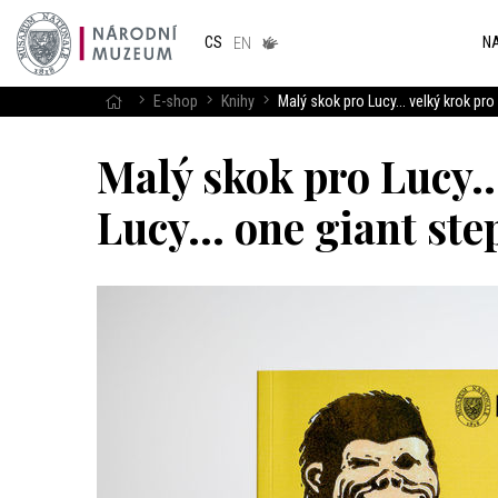
Národním
muzeum
NA
CS
v českém
EN
znakovém
jazyce
E-shop
Knihy
Malý skok pro Lucy... velký krok pro
Malý skok pro Lucy..
Lucy... one giant st