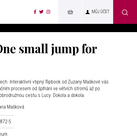
MŮJ ÚČET
 One small jump for
ch. Interaktivní vtipný flipbook od Zuzany Maškové vás
čním procesem od šplhání ve větvích stromů až po
obrodružnou cestu s Lucy. Dokola a dokola.
ana Mašková
-872-5
zeum