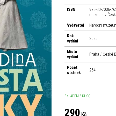
ISBN
978-80-7036-76
muzeum v Český
Vydavatel
Národní muzeum
Rok
2023
vydání
Místo
Praha / České B
vydání
Počet
264
stránek
SKLADEM 6 KUSŮ
290
Kč