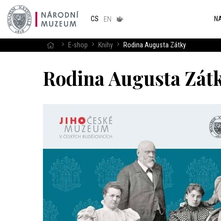
Národním
muzeum
NA
CS
v českém
EN
znakovém
jazyce
E-shop
Knihy
Rodina Augusta Zátky
Rodina Augusta Zát