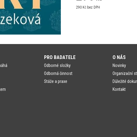
290
Kč bez DPH
PRO BADATELE
O NÁS
máhá
Odborné složky
Novinky
Odborná činnost
Organizační st
Stáže a praxe
Důležité doku
kem
Kontakt