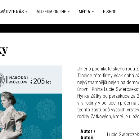
VŠTIVTE NÁS
MUZEUM ONLINE
MÉDIA
E-SHOP
ky
Jméno podnikatelského rodu Zá
Tradice této firmy však sahá až
nejvýznamnější nejen na domov
úrovni. Kniha Lucie Swierczek
Hynka Zátky po perzekuce za 2
vliv rodiny v politice, i práci n
těchto zástupců vyšších vrstev
rodiny Zátkových, který je ul
Autor /
Lucie Swiercze
Autoři