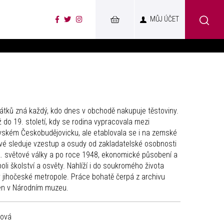
MŮJ ÚČET
tků zná každý, kdo dnes v obchodě nakupuje těstoviny.
 do 19. století, kdy se rodina vypracovala mezi
ském Českobudějovicku, ale etablovala se i na zemské
ové sleduje vzestup a osudy od zakladatelské osobnosti
. světové války a po roce 1948, ekonomické působení a
a poli školství a osvěty. Nahlíží i do soukromého života
 jihočeské metropole. Práce bohatě čerpá z archivu
ožen v Národním muzeu.
ková