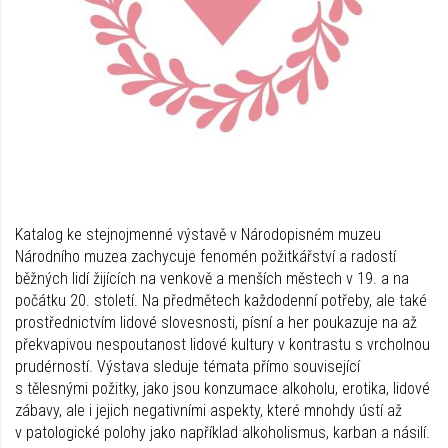
Katalog ke stejnojmenné výstavě v Národopisném muzeu
Národního muzea zachycuje fenomén požitkářství a radostí
běžných lidí žijících na venkově a menších městech v 19. a na
počátku 20. století. Na předmětech každodenní potřeby, ale také
prostřednictvím lidové slovesnosti, písní a her poukazuje na až
překvapivou nespoutanost lidové kultury v kontrastu s vrcholnou
prudérností. Výstava sleduje témata přímo související
s tělesnými požitky, jako jsou konzumace alkoholu, erotika, lidové
zábavy, ale i jejich negativními aspekty, které mnohdy ústí až
v patologické polohy jako například alkoholismus, karban a násilí.