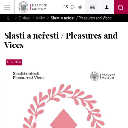
muzeum
CS
v českém
EN
znakovém
jazyce
E-shop
Knihy
Slasti a neřesti / Pleasures and Vices
Slasti a neřesti / Pleasures and
Vices
NOVINKA