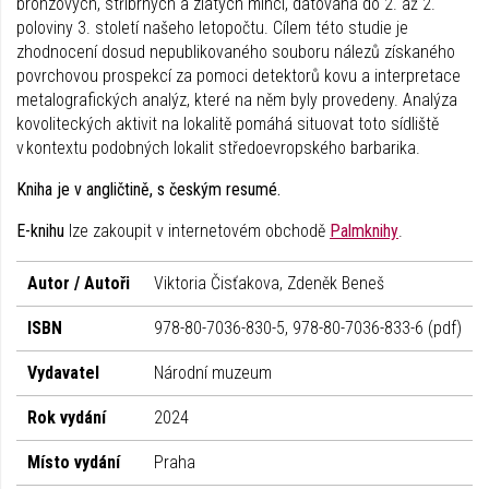
bronzových, stříbrných a zlatých mincí, datovaná do 2. až 2.
poloviny 3. století našeho letopočtu. Cílem této studie je
zhodnocení dosud nepublikovaného souboru nálezů získaného
povrchovou prospekcí za pomoci detektorů kovu a interpretace
metalografických analýz, které na něm byly provedeny. Analýza
kovoliteckých aktivit na lokalitě pomáhá situovat toto sídliště
v kontextu podobných lokalit středoevropského barbarika.
Kniha je v angličtině, s českým resumé.
E-knihu
lze zakoupit v internetovém obchodě
Palmknihy
.
Autor / Autoři
Viktoria Čisťakova, Zdeněk Beneš
ISBN
978-80-7036-830-5, 978-80-7036-833-6 (pdf)
Vydavatel
Národní muzeum
Rok vydání
2024
Místo vydání
Praha