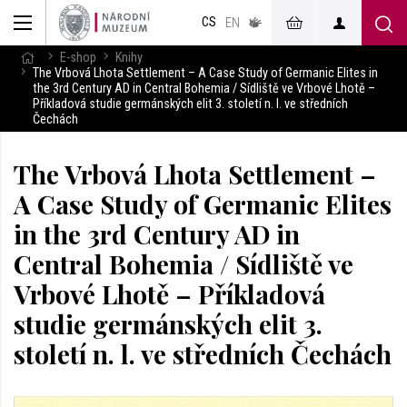
muzeum
CS
v českém
EN
znakovém
jazyce
E-shop
Knihy
The Vrbová Lhota Settlement – A Case Study of Germanic Elites in
the 3rd Century AD in Central Bohemia / Sídliště ve Vrbové Lhotě –
Příkladová studie germánských elit 3. století n. l. ve středních
Čechách
The Vrbová Lhota Settlement –
A Case Study of Germanic Elites
in the 3rd Century AD in
Central Bohemia / Sídliště ve
Vrbové Lhotě – Příkladová
studie germánských elit 3.
století n. l. ve středních Čechách