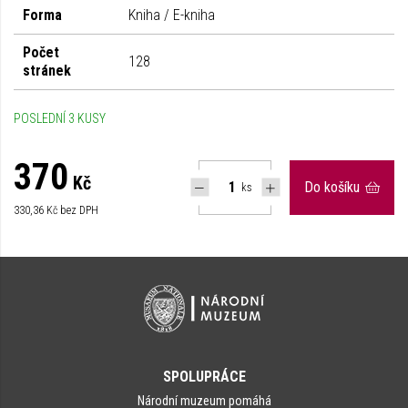
Forma
Kniha / E-kniha
Počet
128
stránek
POSLEDNÍ 3 KUSY
370
Kč
Do košíku
ks
330,36
Kč bez DPH
SPOLUPRÁCE
Národní muzeum pomáhá