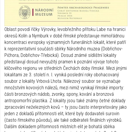
Oblast povodí říčky Výrovky, levobřežního přítoku Labe na hranici
okresů Kolín a Nymburk v době římské představuje mimořádnou
koncentraci evropsky významných funerálních lokalit, které patří
k reprezentativní součásti sbírky Národního muzea (Dobřichov-
Pičhora, Dobřichov-Třebická). Dosud známé sídlištní lokality
představují dosud nevyužitý pramen k poznání vývoje tohoto
klíčového regionu ve středních Čechách doby římské. Mezi jinými
lokalitami ze 3. století n. l. vyniká poslední roky obohacovaný
soubor z lokality Vrbová Lhota. Nálezový soubor se vyznačuje
množstvím kovových nálezů, mezi nimiž vynikají římské importy:
části bronzových nádob, zvonky, spony, kování a bronzová
antropomorfní plastika. Z lokality jsou také známy četné doklady
zpracování neželezných kovů – ty jsou často interpretovány jako
jeden z dokladů přítomnosti elit, které byly dodavateli surovin
(často římského původu), ale také odběrateli finálních výrobků.
Dalším dokladem přítomnosti místních elit je bohatá sbírka