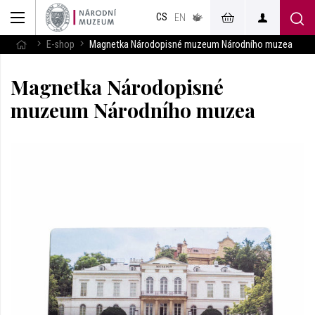
muzeum
CS
v českém
EN
znakovém
jazyce
E-shop
Magnetka Národopisné muzeum Národního muzea
Magnetka Národopisné
muzeum Národního muzea