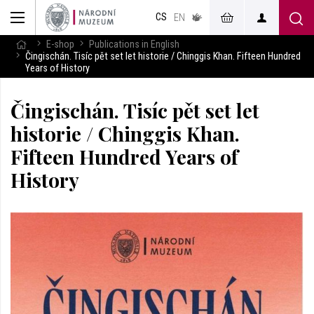
muzeum
CS
v českém
EN
znakovém
jazyce
E-shop
Publications in English
Čingischán. Tisíc pět set let historie / Chinggis Khan. Fifteen Hundred
Years of History
Čingischán. Tisíc pět set let
historie / Chinggis Khan.
Fifteen Hundred Years of
History