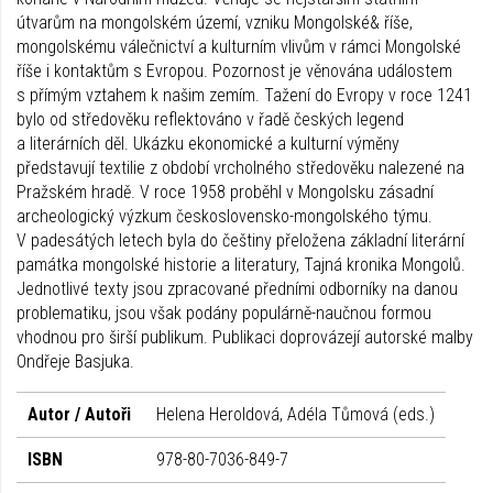
útvarům na mongolském území, vzniku Mongolské& říše,
mongolskému válečnictví a kulturním vlivům v rámci Mongolské
říše i kontaktům s Evropou. Pozornost je věnována událostem
s přímým vztahem k našim zemím. Tažení do Evropy v roce 1241
bylo od středověku reflektováno v řadě českých legend
a literárních děl. Ukázku ekonomické a kulturní výměny
představují textilie z období vrcholného středověku nalezené na
Pražském hradě. V roce 1958 proběhl v Mongolsku zásadní
archeologický výzkum československo-mongolského týmu.
V padesátých letech byla do češtiny přeložena základní literární
památka mongolské historie a literatury, Tajná kronika Mongolů.
Jednotlivé texty jsou zpracované předními odborníky na danou
problematiku, jsou však podány populárně-naučnou formou
vhodnou pro širší publikum. Publikaci doprovázejí autorské malby
Ondřeje Basjuka.
Autor / Autoři
Helena Heroldová, Adéla Tůmová (eds.)
ISBN
978-80-7036-849-7