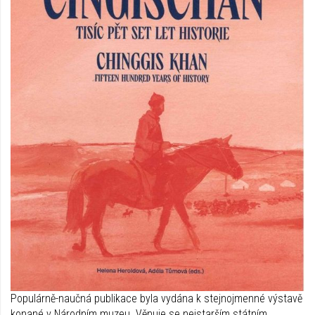
Populárně-naučná publikace byla vydána k stejnojmenné výstavě
konané v Národním muzeu. Věnuje se nejstarším státním