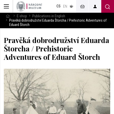
muzeum
CS
v českém
EN
znakovém
jazyce
E-shop
Publications in English
Pravěká dobrodružství Eduarda Štorcha / Prehistoric Adventures of
Eduard Štorch
Pravěká dobrodružství Eduarda
Štorcha / Prehistoric
Adventures of Eduard Štorch