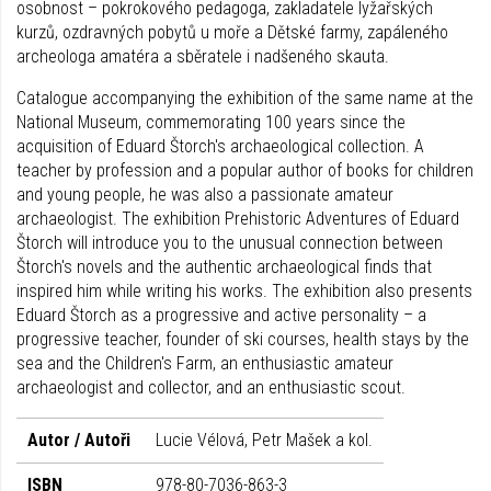
osobnost – pokrokového pedagoga, zakladatele lyžařských
kurzů, ozdravných pobytů u moře a Dětské farmy, zapáleného
archeologa amatéra a sběratele i nadšeného skauta.
Catalogue accompanying the exhibition of the same name at the
National Museum, commemorating 100 years since the
acquisition of Eduard Štorch's archaeological collection. A
teacher by profession and a popular author of books for children
and young people, he was also a passionate amateur
archaeologist. The exhibition Prehistoric Adventures of Eduard
Štorch will introduce you to the unusual connection between
Štorch's novels and the authentic archaeological finds that
inspired him while writing his works. The exhibition also presents
Eduard Štorch as a progressive and active personality – a
progressive teacher, founder of ski courses, health stays by the
sea and the Children's Farm, an enthusiastic amateur
archaeologist and collector, and an enthusiastic scout.
Autor / Autoři
Lucie Vélová, Petr Mašek a kol.
ISBN
978-80-7036-863-3