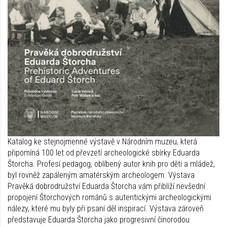
Katalog ke stejnojmenné výstavě v Národním muzeu, která
připomíná 100 let od převzetí archeologické sbírky Eduarda
Štorcha. Profesí pedagog, oblíbený autor knih pro děti a mládež,
byl rovněž zapáleným amatérským archeologem. Výstava
Pravěká dobrodružství Eduarda Štorcha vám přiblíží nevšední
propojení Štorchových románů s autentickými archeologickými
nálezy, které mu byly při psaní děl inspirací. Výstava zároveň
představuje Eduarda Štorcha jako progresivní činorodou