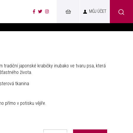
MŮJ ÚČET
m tradiční japonské krabičky inubako ve tvaru psa, která
šťastného života.
esterová tkanina
 přímo v potisku vějíře.