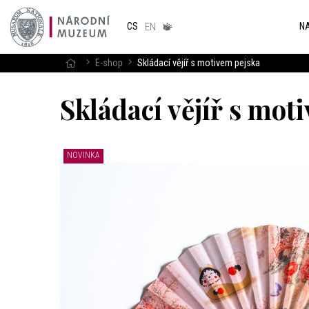
Národním
muzeum
NA
CS
v českém
EN
znakovém
jazyce
E-shop
Skládací vějíř s motivem pejska
Skládací vějíř s mot
NOVINKA