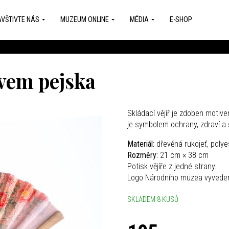
VŠTIVTE NÁS
MUZEUM ONLINE
MÉDIA
E-SHOP
ivem pejska
Skládací vějíř je zdoben motive
je symbolem ochrany, zdraví a 
Materiál:
dřevěná rukojeť, poly
Rozměry:
21 cm × 38 cm
Potisk vějíře z jedné strany.
Logo Národního muzea vyvedeno
SKLADEM 8 KUSŮ