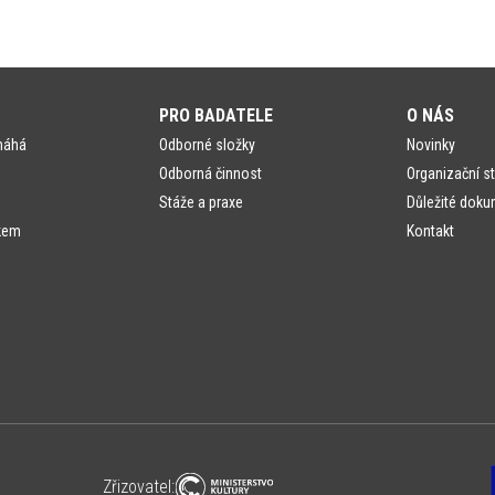
PRO BADATELE
O NÁS
máhá
Odborné složky
Novinky
Odborná činnost
Organizační st
Stáže a praxe
Důležité doku
kem
Kontakt
Zřizovatel: