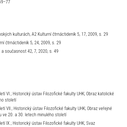
 59–77
ých kulturách, A2 Kulturní čtrnáctideník 5, 17, 2009, s. 29
í čtrnáctideník 5, 24, 2009, s. 29
 a současnost 42, 7, 2020, s. 49
í VI.; Historický ústav Filozofické fakulty UHK; Obraz katolické
ho století
í VII.; Historický ústav Filozofické fakulty UHK; Obraz veřejné
 ve 20. a 30. letech minulého století
tí IX.; Historický ústav Filozofické fakulty UHK; Svaz