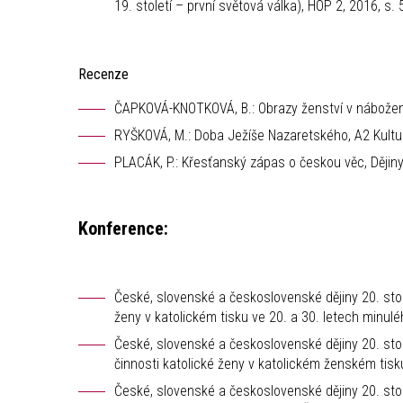
19. století – první světová válka), HOP 2, 2016, s.
Recenze
ČAPKOVÁ-KNOTKOVÁ, B.: Obrazy ženství v nábožensk
RYŠKOVÁ, M.: Doba Ježíše Nazaretského, A2 Kulturn
PLACÁK, P.: Křesťanský zápas o českou věc, Dějiny
Konference:
České, slovenské a československé dějiny 20. stolet
ženy v katolickém tisku ve 20. a 30. letech minulé
České, slovenské a československé dějiny 20. stolet
činnosti katolické ženy v katolickém ženském tisku
České, slovenské a československé dějiny 20. stole