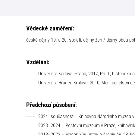
Vědecké zaměření:
české dějiny 19. a 20. století, dějiny žen / dějiny obou po
Vzdělání:
Univerzita Karlova, Praha, 2017, Ph.D., historická 
Univerzita Hradec Králové, 2010, Mgr., učitelství 
Předchozí působení:
2024–současnost – Knihovna Národního muzea v P
2023–2024 – Poštovní muzeum v Praze, knihovní
2018–2022 – Masarykův ústav a Archiv AV ČR, kn