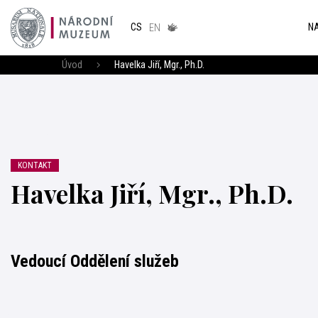
Národním
muzeum
NA
CS
v českém
EN
znakovém
jazyce
Úvod
Havelka Jiří, Mgr., Ph.D.
KONTAKT
Havelka Jiří, Mgr., Ph.D.
Vedoucí Oddělení služeb