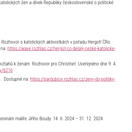
tolických žen a dívek Republiky československé o politické
y? Rozhovor o katolických aktivistkách v pořadu Hergot! ČRo
 na:
https://wave.rozhlas.cz/hergot-co-delaly-ceske-katolicke-
e vztahů k ženám. Rozhovor pro Christnet. Uveřejněno dne 9. 4.
ky/6216
19. Dostupné na:
https://pardubice.rozhlas.cz/zeny-do-politiky-
eninám malíře Jiřího Boudy. 14. 6. 2024 – 31. 12. 2024.