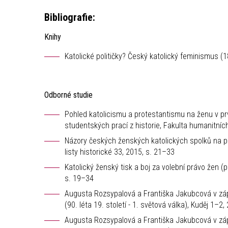
Bibliografie:
Knihy
Katolické političky? Český katolický feminismus (
Odborné studie
Pohled katolicismu a protestantismu na ženu v prvn
studentských prací z historie, Fakulta humanitních
Názory českých ženských katolických spolků na poli
listy historické 33, 2015, s. 21–33
Katolický ženský tisk a boj za volební právo žen (p
s. 19–34
Augusta Rozsypalová a Františka Jakubcová v záp
(90. léta 19. století - 1. světová válka), Kuděj 1–2
Augusta Rozsypalová a Františka Jakubcová v zápa