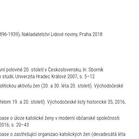
1896-1939), Nakladatelství Lidové noviny, Praha 2018
í polovině 20. století v Československu, In: Sborník
 studií, Univerzita Hradec Králové 2007, s. 5–12
tickou aktivitu žen (20. a 30. léta 20. století). Východočeské
řelom 19. a 20. století). Východočeské listy historické 35, 2016,
ase o úloze katolické ženy v moderní občanské společnosti
, 2016, s. 20–43
se o zastřešující organizaci katolických žen (devadesátá léta