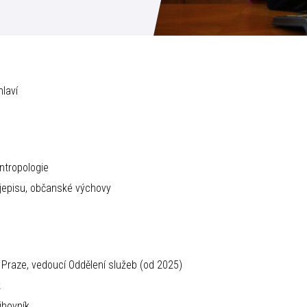
hlaví
antropologie
dějepisu, občanské výchovy
raze, vedoucí Oddělení služeb (od 2025)
k
ihovník