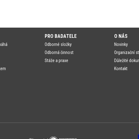
PRO BADATELE
O NÁS
máhá
Odborné složky
Novinky
Odborná činnost
Organizační st
Stáže a praxe
Důležité doku
kem
Kontakt