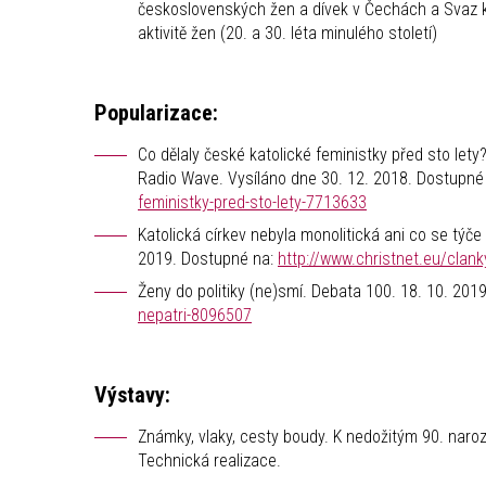
československých žen a dívek v Čechách a Svaz ka
aktivitě žen (20. a 30. léta minulého století)
Popularizace:
Co dělaly české katolické feministky před sto let
Radio Wave. Vysíláno dne 30. 12. 2018. Dostupné
feministky-pred-sto-lety-7713633
Katolická církev nebyla monolitická ani co se týč
2019. Dostupné na:
http://www.christnet.eu/clan
Ženy do politiky (ne)smí. Debata 100. 18. 10. 20
nepatri-8096507
Výstavy:
Známky, vlaky, cesty boudy. K nedožitým 90. naroz
Technická realizace.