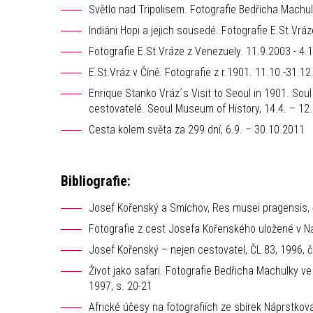
Světlo nad Tripolisem. Fotografie Bedřicha Machu
Indiáni Hopi a jejich sousedé. Fotografie E.St.Vráz
Fotografie E.St.Vráze z Venezuely. 11.9.2003 - 4.
E.St.Vráz v Číně. Fotografie z r.1901. 11.10.-31.1
Enrique Stanko Vráz´s Visit to Seoul in 1901. Soul 
cestovatelé. Seoul Museum of History, 14.4. – 1
Cesta kolem světa za 299 dní, 6.9. – 30.10.2011
Bibliografie:
Josef Kořenský a Smíchov, Res musei pragensis, č
Fotografie z cest Josefa Kořenského uložené v Ná
Josef Kořenský – nejen cestovatel, ČL 83, 1996, č
Život jako safari. Fotografie Bedřicha Machulky ve
1997, s. 20-21
Africké účesy na fotografiích ze sbírek Náprstkova