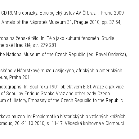
a CD-ROM s obrázky. Etnologický ústav AV ČR, v.v.i., Praha 2009
, Annals of the Náprstek Museum 31, Prague 2010, pp. 37-54,
cha na ženské tělo. In: Tělo jako kulturní fenomén. Studie
rské Hradiště, str. 279-281
the National Museum of the Czech Republic (ed. Pavel Onderka),
enského v Náprstkově muzeu asijských, afrických a amerických
zeum, Praha 2011
tographs. In: Soul roku 1901 objektivem E.St.Vráze a jak viděli
 of Seoul by Enrique Stanko Vráz and other early Czech
eum of History, Embassy of the Czech Republic to the Republic
kova muzea. In: Problematika historických a vzácných knižních
omouc, 20.-21.10.2010, s. 11-17, Vědecká knihovna v Olomouci