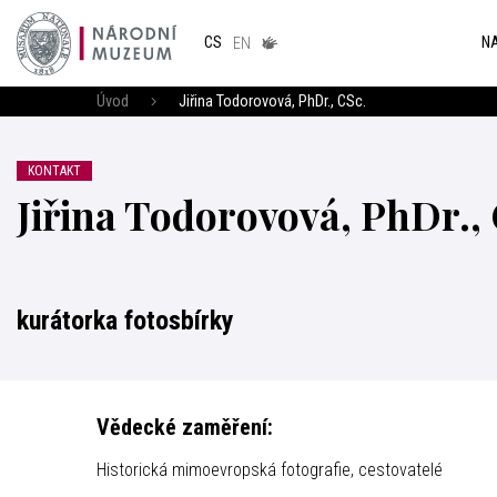
Národním
muzeum
NA
CS
v českém
EN
znakovém
jazyce
Úvod
Jiřina Todorovová, PhDr., CSc.
KONTAKT
Jiřina Todorovová, PhDr.,
kurátorka fotosbírky
Vědecké zaměření:
Historická mimoevropská fotografie, cestovatelé