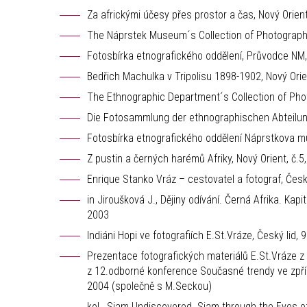
Za africkými účesy přes prostor a čas, Nový Orient
The Náprstek Museum´s Collection of Photographs
Fotosbírka etnografického oddělení, Průvodce NM,
Bedřich Machulka v Tripolisu 1898-1902, Nový Orie
The Ethnographic Department´s Collection of Pho
Die Fotosammlung der ethnographischen Abteilun
Fotosbírka etnografického oddělení Náprstkova muz
Z pustin a černých harémů Afriky, Nový Orient, č.5
Enrique Stanko Vráz – cestovatel a fotograf, Český 
in Jiroušková J., Dějiny odívání. Černá Afrika. Kapi
2003
Indiáni Hopi ve fotografiích E.St.Vráze, Český lid,
Prezentace fotografických materiálů E.St.Vráze z 
z 12.odborné konference Současné trendy ve zpřís
2004 (společně s M.Seckou)
kol., Siam Undiscovered. Siam through the Eyes o