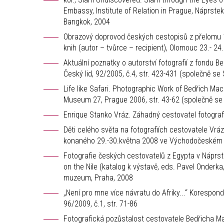
Embassy, Institute of Relation in Prague, Náprste
Bangkok, 2004
Obrazový doprovod českých cestopisů z přelomu 19
knih (autor – tvůrce – recipient), Olomouc 23.- 24
Aktuální poznatky o autorství fotografií z fondu
Český lid, 92/2005, č.4, str. 423-431 (společně se
Life like Safari. Photographic Work of Bedřich Ma
Museum 27, Prague 2006, str. 43-62 (společně se
Enrique Stanko Vráz. Záhadný cestovatel fotogra
Děti celého světa na fotografiích cestovatele Vráz
konaného 29.-30.května 2008 ve Východočeském m
Fotografie českých cestovatelů z Egypta v Náprst
on the Nile (katalog k výstavě, eds. Pavel Onderka
muzeum, Praha, 2008
„Není pro mne více návratu do Afriky...“ Korespo
96/2009, č.1, str. 71-86
Fotografická pozůstalost cestovatele Bedřicha 