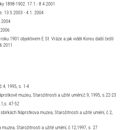
lky 1898-1902. 17.1.- 8.4.2001
e. 13.5.2003 - 4.1. 2004
1.2004
2.2006
roku 1901 objektivem E.St. Vráze a jak viděli Koreu další čeští
2.6.2011
.4, 1995, s. 1-4
prstkově muzeu, Starožitnosti a užité umění,č.9, 1995, s.22-23
.1,s. 47-52
 sbírkách Náprstkova muzea, Starožitnosti a užité umění, č.2,
 muzea, Starožitnosti a užité umění, č.12,1997, s. 27