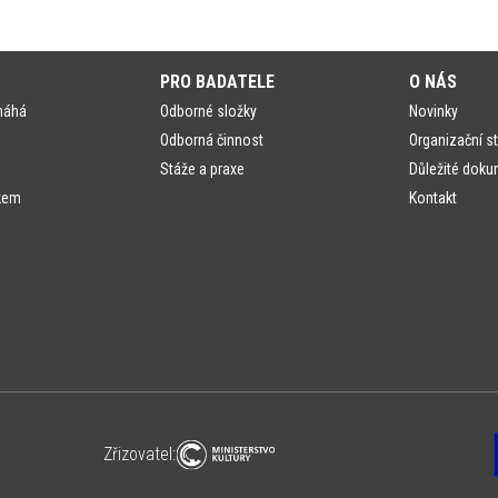
PRO BADATELE
O NÁS
máhá
Odborné složky
Novinky
Odborná činnost
Organizační st
Stáže a praxe
Důležité doku
kem
Kontakt
Zřizovatel: