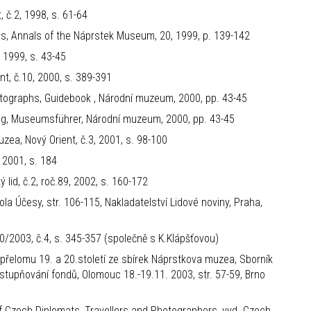
, č.2, 1998, s. 61-64
, Annals of the Náprstek Museum, 20, 1999, p. 139-142
 1999, s. 43-45
nt, č.10, 2000, s. 389-391
tographs, Guidebook , Národní muzeum, 2000, pp. 43-45
g, Museumsführer, Národní muzeum, 2000, pp. 43-45
ea, Nový Orient, č.3, 2001, s. 98-100
, 2001, s. 184
lid, č.2, roč.89, 2002, s. 160-172
tola Účesy, str. 106-115, Nakladatelství Lidové noviny, Praha,
 90/2003, č.4, s. 345-357 (společně s K.Klápšťovou)
přelomu 19. a 20.století ze sbírek Náprstkova muzea, Sborník
tupňování fondů, Olomouc 18.-19.11. 2003, str. 57-59, Brno
f Czech Diplomats, Travellers and Photographers, vyd. Czech