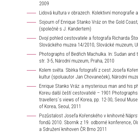
2009
Lidová kultura v obrazech. Kolektivní monografie 
Sojourn of Enrique Stanko Vráz on the Gold Coast
(společně s J. Kandertem)
Dvojí pohled cestovatele a fotografa Richarda Štor
Slováckého muzea 14/2010, Slovácké muzeum, Uhe
Photographs of Bedřich Machulka. In: Sudan and 
str. 3-5, Národní muzeum, Praha, 2010
Kolem světa. Sbírka fotografií z cest Josefa Koř
kultur (spoluautor Jan Chovaneček), Národní mu
Enrique Stanko Vráz: a mysterious man and his pho
Koreu další čeští cestovatelé – 1901 Photographs
travellers´s views of Korea, pp. 12-30, Seoul Mus
of Korea, Seoul, 2011
Pozůstalost Josefa Kořenského v knihovně Náprst
fondů 2010. Sborník z 19. odborné konference, Ol
a Sdružení knihoven ČR Brno 2011