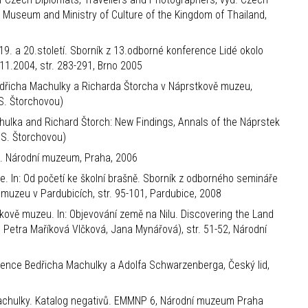
k Museum and Ministry of Culture of the Kingdom of Thailand,
. a 20.století. Sborník z 13.odborné konference Lidé okolo
.11.2004, str. 283-291, Brno 2005
 Bedřicha Machulky a Richarda Štorcha v Náprstkově muzeu,
 S. Štorchovou)
chulka and Richard Štorch: New Findings, Annals of the Náprstek
 S. Štorchovou)
f. Národní muzeum, Praha, 2006
e. In: Od početí ke školní brašně. Sborník z odborného semináře
uzeu v Pardubicích, str. 95-101, Pardubice, 2008
kově muzeu. In: Objevování země na Nilu. Discovering the Land
, Petra Maříková Vlčková, Jana Mynářová), str. 51-52, Národní
ndence Bedřicha Machulky a Adolfa Schwarzenberga, Český lid,
Machulky. Katalog negativů. EMMNP 6, Národní muzeum Praha