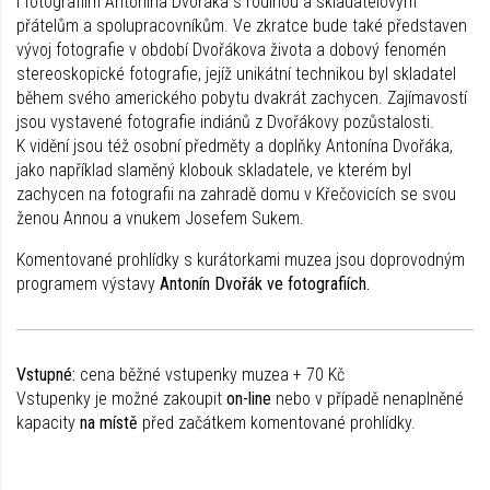
i fotografiím Antonína Dvořáka s rodinou a skladatelovým
přátelům a spolupracovníkům. Ve zkratce bude také představen
vývoj fotografie v období Dvořákova života a dobový fenomén
stereoskopické fotografie, jejíž unikátní technikou byl skladatel
během svého amerického pobytu dvakrát zachycen. Zajímavostí
jsou vystavené fotografie indiánů z Dvořákovy pozůstalosti.
K vidění jsou též osobní předměty a doplňky Antonína Dvořáka,
jako například slaměný klobouk skladatele, ve kterém byl
zachycen na fotografii na zahradě domu v Křečovicích se svou
ženou Annou a vnukem Josefem Sukem.
Komentované prohlídky s kurátorkami muzea jsou doprovodným
programem výstavy
Antonín Dvořák ve fotografiích.
Vstupné:
cena běžné vstupenky muzea + 70 Kč
Vstupenky je možné zakoupit
on-line
nebo v případě nenaplněné
kapacity
na místě
před začátkem komentované prohlídky.