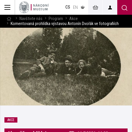
muzeum
CS
v českém
EN
znakovém
jazyce
Navštivte nás
Program
Akce
Komentovaná prohlídka výstavou Antonín Dvořák ve fotografiích
AKCE