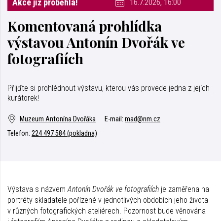
Akce již proběhla!
16.7.2026, 16:00
Komentovaná prohlídka
výstavou Antonín Dvořák ve
fotografiích
Přijďte si prohlédnout výstavu, kterou vás provede jedna z jejích
kurátorek!
Muzeum Antonína Dvořáka
E-mail:
mad@nm.cz
Telefon:
224 497 584 (pokladna)
Výstava s názvem
Antonín Dvořák ve fotografiích
je zaměřena na
portréty skladatele pořízené v jednotlivých obdobích jeho života
v různých fotografických ateliérech. Pozornost bude věnována