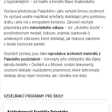
z nejznámějších – od malíře a kreslíře Maxe Švabinského.
Výstava představuje Palackého i jako veřejně činnou osobnost.
Ve výstavě uvidíte například artefakty dokládající jeho politickou
dráhu i jeho roli v evropském kontextu. Zároveň nechybí
připomínka jeho
mimořádného odkazu
– tzv. „druhého života“ –
prostřednictvím medailí, tiskovin, známek, bankovek či
uměleckých zobrazení, které dokládají, jak hluboce zakořenil
v české historické paměti.
Součástí výstavy jsou také
reprodukce archivních materiálů
z
Palackého pozůstalosti
– koncepty jeho stěžejního díla
Dějiny
národu českého v Čechách a v Moravě
, osobní dokumenty,
cestovní doklady i každodenní písemnosti, které dohromady
skládají obraz nejen historika, ale i člověka své doby.
VZDĚLÁVACÍ PROGRAMY PRO ŠKOLY
Každodennosti Františka Palackého