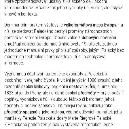
které zprostředkovávají ukázky z Palackého děl i osobní
korespondence. Můžete tak jeho myšlenky nejen číst, ale i slyšet
v novém kontextu.
Dominantním prvkem výstavy je
velkoformátová mapa Evropy
, na
níž lze sledovat Palackého cesty i proměny národnostních
poměrů ve střední Evropě. Otočné válce
s dobovými novinami
umožňují nahlédnout do mediálního světa 19. století, zatímco
jednoduché manuální prvky přibližují způsoby, jakými Palacký bez
moderních technologií shromažďoval, třídil a analyzoval
informace.
Významnou část tvoří autentické exponáty z Palackého
osobního i veřejného života. K vidění je výběr 1000 svazků z jeho
rozsáhlé
osobní knihovny
, originální
cestovní kufřík
, s nímž roku
1823 přijel do Prahy, ale i drobné
osobní předměty
– brýle, oděvní
doplňky, vycházková hůl, kloubouk, těžítko či barometr, jehož
hodnoty si pečlivě zapisoval. Intimnější rovinu přibližují také
předměty spojené s jeho rodinou
, včetně oděvních památek jeho
manželky Terezie Palacké a dcery Marie Riegrové Palacké.
Z Palackého podobizen je pak vystavena reprodukce jedné