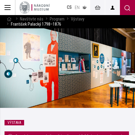
muzeum
CS
v českém
EN
znakovém
jazyce
Navštivte nás
Program
Výstavy
František Palacký 1798–1876
VÝSTAVA