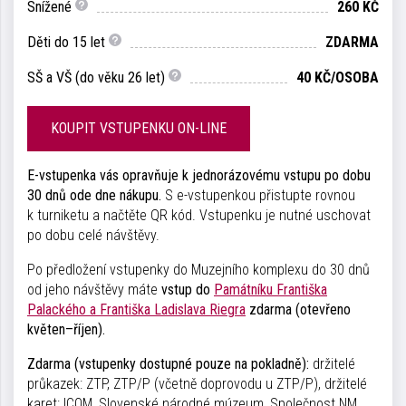
Snížené
260 KČ
Děti do 15 let
ZDARMA
SŠ a VŠ (do věku 26 let)
40 KČ/OSOBA
KOUPIT VSTUPENKU ON-LINE
E-vstupenka vás opravňuje k jednorázovému vstupu po dobu
30 dnů ode dne nákupu.
S e-vstupenkou přistupte rovnou
k turniketu a načtěte QR kód. Vstupenku je nutné uschovat
po dobu celé návštěvy.
Po předložení vstupenky do Muzejního komplexu do 30 dnů
od jeho návštěvy máte
vstup do
Památníku Františka
Palackého a Františka Ladislava Riegra
zdarma (otevřeno
květen–říjen).
Zdarma (vstupenky dostupné pouze na pokladně):
držitelé
průkazek: ZTP, ZTP/P (včetně doprovodu u ZTP/P), držitelé
karet: ICOM, Slovenské národné múzeum, Společnost NM,