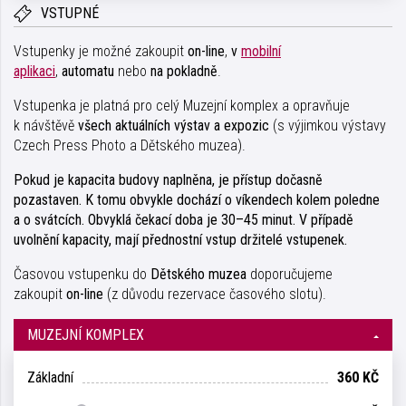
VSTUPNÉ
Vstupenky je možné zakoupit
on-line
,
v
mobilní
aplikaci
,
automatu
nebo
na pokladně
.
Vstupenka je platná pro celý Muzejní komplex a opravňuje
k návštěvě
všech aktuálních výstav a expozic
(s výjimkou výstavy
Czech Press Photo a Dětského muzea).
Pokud je kapacita budovy naplněna, je přístup dočasně
pozastaven. K tomu obvykle dochází o víkendech kolem poledne
a o svátcích. Obvyklá čekací doba je 30–45 minut. V případě
uvolnění kapacity, mají přednostní vstup držitelé vstupenek.
Časovou vstupenku do
Dětského muzea
doporučujeme
zakoupit
on-line
(z důvodu rezervace časového slotu).
MUZEJNÍ KOMPLEX
Základní
360 KČ