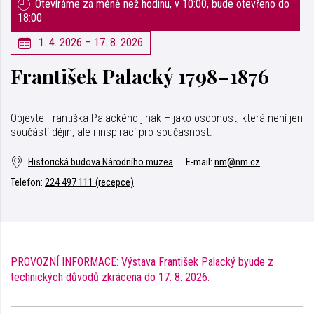
Otevíráme za méně než hodinu, v 10:00, bude otevřeno do
18:00
1. 4. 2026 – 17. 8. 2026
František Palacký 1798–1876
Objevte Františka Palackého jinak – jako osobnost, která není jen
součástí dějin, ale i inspirací pro současnost.
Historická budova Národního muzea
E-mail:
nm@nm.cz
Telefon:
224 497 111 (recepce)
PROVOZNÍ INFORMACE: Výstava František Palacký byude z
technických důvodů zkrácena do 17. 8. 2026.