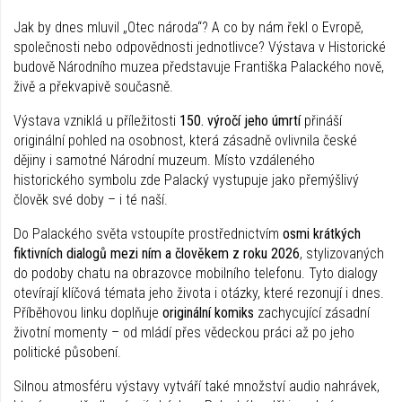
Jak by dnes mluvil „Otec národa“? A co by nám řekl o Evropě,
společnosti nebo odpovědnosti jednotlivce? Výstava v Historické
budově Národního muzea představuje Františka Palackého nově,
živě a překvapivě současně.
Výstava vzniklá u příležitosti
150. výročí jeho úmrtí
přináší
originální pohled na osobnost, která zásadně ovlivnila české
dějiny i samotné Národní muzeum. Místo vzdáleného
historického symbolu zde Palacký vystupuje jako přemýšlivý
člověk své doby – i té naší.
Do Palackého světa vstoupíte prostřednictvím
osmi krátkých
fiktivních dialogů mezi ním a člověkem z roku 2026
, stylizovaných
do podoby chatu na obrazovce mobilního telefonu. Tyto dialogy
otevírají klíčová témata jeho života i otázky, které rezonují i dnes.
Příběhovou linku doplňuje
originální komiks
zachycující zásadní
životní momenty – od mládí přes vědeckou práci až po jeho
politické působení.
Silnou atmosféru výstavy vytváří také množství audio nahrávek,