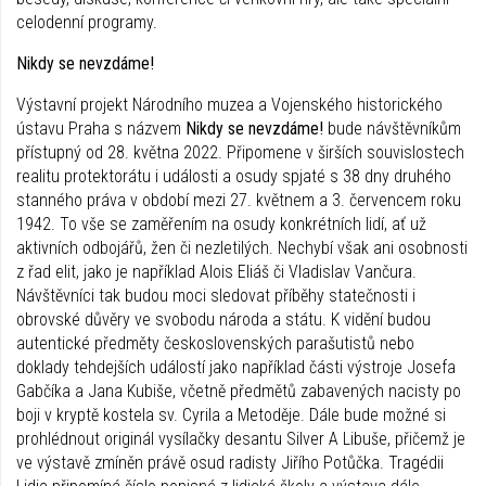
celodenní programy.
Nikdy se nevzdáme!
Výstavní projekt Národního muzea a Vojenského historického
ústavu Praha s názvem
Nikdy se nevzdáme!
bude návštěvníkům
přístupný od 28. května 2022. Připomene v širších souvislostech
realitu protektorátu i události a osudy spjaté s 38 dny druhého
stanného práva v období mezi 27. květnem a 3. červencem roku
1942. To vše se zaměřením na osudy konkrétních lidí, ať už
aktivních odbojářů, žen či nezletilých. Nechybí však ani osobnosti
z řad elit, jako je například Alois Eliáš či Vladislav Vančura.
Návštěvníci tak budou moci sledovat příběhy statečnosti i
obrovské důvěry ve svobodu národa a státu. K vidění budou
autentické předměty československých parašutistů nebo
doklady tehdejších událostí jako například části výstroje Josefa
Gabčíka a Jana Kubiše, včetně předmětů zabavených nacisty po
boji v kryptě kostela sv. Cyrila a Metoděje. Dále bude možné si
prohlédnout originál vysílačky desantu Silver A Libuše, přičemž je
ve výstavě zmíněn právě osud radisty Jiřího Potůčka. Tragédii