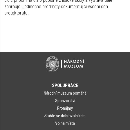
Lidic připomíná číslo popisné z lidické školy a výstava dále
zahrnuje i jedinečné předměty dokumentující všední den
protektorátu.
SPOLUPRÁCE
Národní muzeum pomáhá
Sponzorství
Pronájmy
Staňte se dobrovolníkem
Volná místa