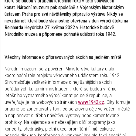
které se budou v průběhu letošního roku v této souvislosti
konat. Národní muzeum pak společně s Vojenským historickým
ústavem Praha pro své návštěvníky připravilo výstavu Nikdy se
nevzdáme!, která bude slavnostně otevřena v den výročí útoku na
Reinharda Heydricha 27. května 2022 v Historické budově
Národního muzea a připomene pohnuté události roku 1942.
Všechny informace o připravovaných akcích na jediném místě
Národní muzeum se z pověření Ministerstva kultury ujalo
koordinační role projektu věnovaného událostem roku 1942.
Shromažďuje veškeré informace o nejrůznějších akcích
pořádaných kulturními institucemi, které se budou v rámci
letošního významného výročí konat po celé republice, a
uveřejňuje je na webových stránkách
www.1942.cz
. Díky tomu je
snadné se zorientovat v tom, co se zrovna děje ve vašem městě
a naplánovat si třeba návštěvu výstavy nebo komentované
prohlídky. Na zájemce ale nečekají jen dílčí programy jako
koncerty, přednášky, pietní akce, promítání filmů, exkurze,
besedy, diskuse, konference či venkovní hry, ale také speciální