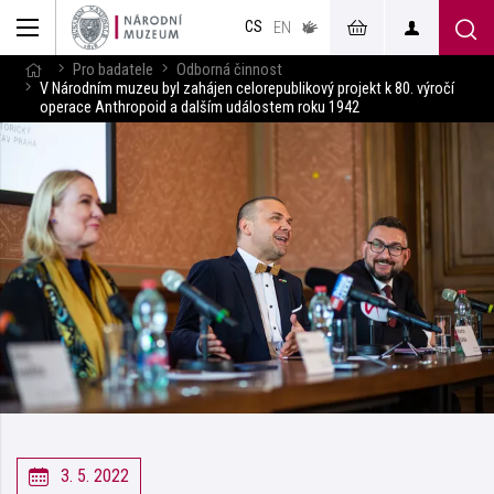
muzeum
CS
v českém
EN
znakovém
jazyce
Pro badatele
Odborná činnost
V Národním muzeu byl zahájen celorepublikový projekt k 80. výročí
operace Anthropoid a dalším událostem roku 1942
3. 5. 2022