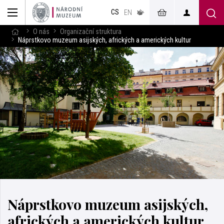
muzeum
CS
v českém
EN
znakovém
jazyce
O nás
Organizační struktura
Náprstkovo muzeum asijských, afrických a amerických kultur
Náprstkovo muzeum asijských,
afrických a amerických kultur