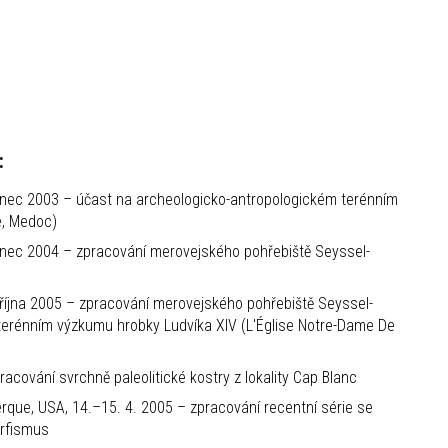
:
venec 2003 – účast na archeologicko-antropologickém terénním
e, Medoc)
venec 2004 – zpracování merovejského pohřebiště Seyssel-
. října 2005 – zpracování merovejského pohřebiště Seyssel-
 terénním výzkumu hrobky Ludvíka XIV (L'Église Notre-Dame De
acování svrchně paleolitické kostry z lokality Cap Blanc
que, USA, 14.–15. 4. 2005 – zpracování recentní série se
rfismus