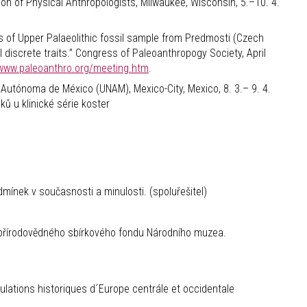
on of Physical Anthropologists, Milwaukee, Wisconsin, 5.–10. 4.
 of Upper Palaeolithic fossil sample from Predmosti (Czech
al discrete traits.” Congress of Paleoanthropogy Society, April
/www.paleoanthro.org/meeting.htm
.
 Autónoma de México (UNAM), Mexico-City, Mexico, 8. 3.– 9. 4.
ků u klinické série koster
ínek v současnosti a minulosti. (spoluřešitel)
přírodovědného sbírkového fondu Národního muzea.
lations historiques d´Europe centrále et occidentale