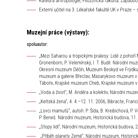
Katedra antropologie, Filozofická fakulta, Západoč
Externí učitel na 3. Lékařské fakultě UK v Praze –
Muzejní práce (výstavy):
spoluautor:
„Mezi Saharou a tropickými pralesy. Lidé z pohoří Ma
Gronenborn, P. Velemínský, I. T. Budil. Národní m
Okresní muzeum Děčín, Muzeum Beskyd ve Frýdku-
muzeum a galerie Břeclav, Masarykovo muzeum v
Táboře, Krajské muzeum Cheb, Krajské muzeum v
„Voda a život“, M. Anděra a kolektiv, Národní mu
„Keltská žena“, 4. 4.–12. 11. 2006, Bibracte, Franc
„Lovci mamutů“, autoři: P. Šída, B. Kreibichová, P. 
P. Beneš. Národní muzeum, Historická budova, 11.
„Stopy lidí“, Národní muzeum, Historická budova,
„Příběh planety Země“, Národní muzeum, Histori