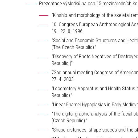
Prezentace výsledků na cca 15 mezinárodních ko
“Kinship and morphology of the skeletal rem
10. Congress European Anthropological Asso
19.–22. 8. 1996.
“Social and Economic Structures and Health
(The Czech Republic).”
“Discovery of Photo Negatives of Destroyed
Republic.)”
72nd annual meeting Congress of American 
27. 4. 2003.
“Locomotory Apparatus and Health Status of
Republic).”
“Linear Enamel Hypoplasias in Early Medieva
“The digital graphic analysis of the facial 
(Czech Republic).”
“Shape distances, shape spaces and the sku