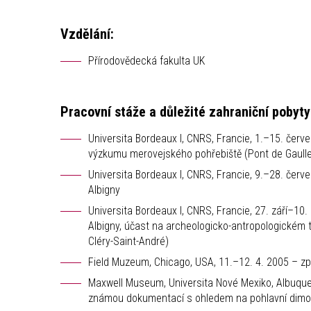
Vzdělání:
Přírodovědecká fakulta UK
Pracovní stáže a důležité zahraniční pobyty
Universita Bordeaux I, CNRS, Francie, 1.–15. čer
výzkumu merovejského pohřebiště (Pont de Gaull
Universita Bordeaux I, CNRS, Francie, 9.–28. čer
Albigny
Universita Bordeaux I, CNRS, Francie, 27. září–10
Albigny, účast na archeologicko-antropologickém
Cléry-Saint-André)
Field Muzeum, Chicago, USA, 11.–12. 4. 2005 – zpr
Maxwell Museum, Universita Nové Mexiko, Albuquer
známou dokumentací s ohledem na pohlavní dimo