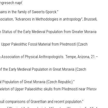
ngresech např.
ains in the family of Sweerts-Sporck.”
ciation, “Advances in Methodologies in antropology”, Brussell,
 Status of the Early Medieval Population from Greater Moravia
 Upper Paleolithic Fossil Material from Předmostí (Czech
Association of Physical Anthropologists. Tempe, Arizona, 21.–
 the Early Medieval Population in Great Moravia (Czech
l Population of Great Moravia (Czech Republic).”
skeleton of Upper Palaeolithic skulls from Předmostí near Přerov
ll comparisons of Gravettian and recent population.”