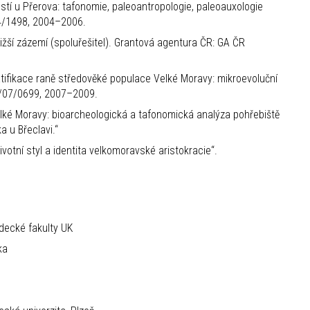
ostí u Přerova: tafonomie, paleoantropologie, paleoauxologie
04/1498, 2004–2006.
ižší zázemí (spoluřešitel). Grantová agentura ČR: GA ČR
tratifikace raně středověké populace Velké Moravy: mikroevoluční
6/07/0699, 2007–2009.
ké Moravy: bioarcheologická a tafonomická analýza pohřebiště
 u Břeclavi.“
ní styl a identita velkomoravské aristokracie“.
ědecké fakulty UK
ka