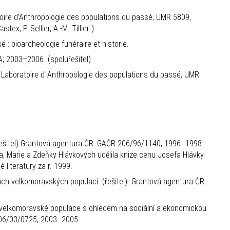
oire d’Anthropologie des populations du passé, UMR 5809,
ex, P. Sellier, A.-M. Tillier )
 : bioarcheologie funéraire et historie.
 2003–2006. (spoluřešitel)
r Laboratoire d´Anthropologie des populations du passé, UMR
uřešitel) Grantová agentura ČR: GAČR 206/96/1140, 1996–1998.
, Marie a Zdeňky Hlávkových udělila knize cenu Josefa Hlávky
 literatury za r. 1999.
ách velkomoravských populací. (řešitel). Grantová agentura ČR:
a velkomoravské populace s ohledem na sociální a ekonomickou
 206/03/0725, 2003–2005.