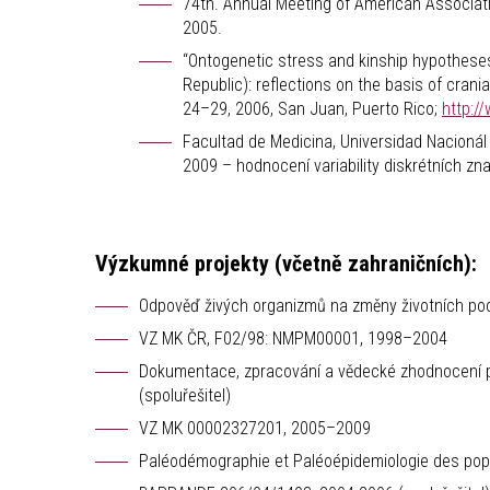
74th. Annual Meeting of American Associati
2005.
“Ontogenetic stress and kinship hypotheses
Republic): reflections on the basis of crani
24–29, 2006, San Juan, Puerto Rico;
http:/
Facultad de Medicina, Universidad Nacionál
2009 – hodnocení variability diskrétních zna
Výzkumné projekty (včetně zahraničních):
Odpověď živých organizmů na změny životních podm
VZ MK ČR, F02/98: NMPM00001, 1998–2004
Dokumentace, zpracování a vědecké zhodnocení 
(spoluřešitel)
VZ MK 00002327201, 2005–2009
Paléodémographie et Paléoépidemiologie des popu