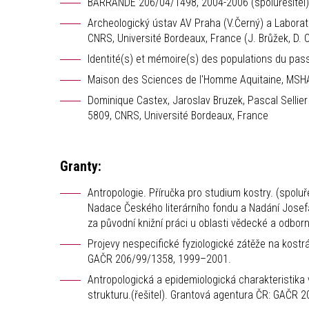
BARRANDE 206/04/1498, 2004-2006 (spoluřešitel)
Archeologický ústav AV Praha (V.Černý) a Laborat
CNRS, Université Bordeaux, France (J. Brůžek, D. Cast
Identité(s) et mémoire(s) des populations du passé
Maison des Sciences de l'Homme Aquitaine, MSHA;
Dominique Castex, Jaroslav Bruzek, Pascal Sellie
5809, CNRS, Université Bordeaux, France
Granty:
Antropologie. Příručka pro studium kostry. (spol
Nadace Českého literárního fondu a Nadání Josefa
za původní knižní práci u oblasti vědecké a odborné
Projevy nespecifické fyziologické zátěže na kostr
GAČR 206/99/1358, 1999–2001.
Antropologická a epidemiologická charakteristik
strukturu.(řešitel). Grantová agentura ČR: GAČR