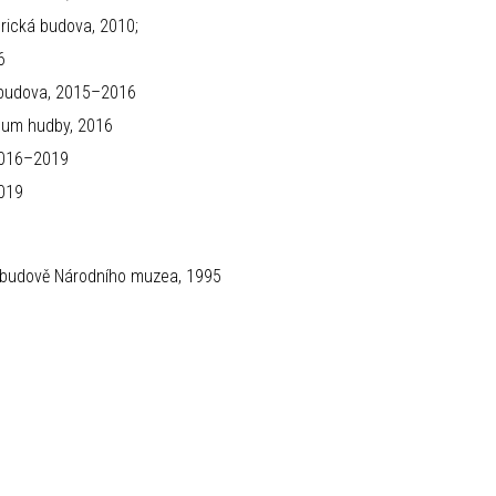
rická budova, 2010;
6
 budova, 2015–2016
eum hudby, 2016
 2016–2019
2019
cké budově Národního muzea, 1995
s