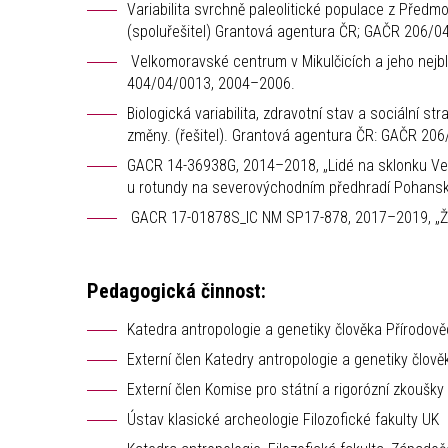
Variabilita svrchně paleolitické populace z Předm
(spoluřešitel) Grantová agentura ČR; GAČR 206/
Velkomoravské centrum v Mikulčicích a jeho nejbl
404/04/0013, 2004–2006.
Biologická variabilita, zdravotní stav a sociální s
změny. (řešitel). Grantová agentura ČR: GAČR 20
GACR 14-36938G, 2014–2018, „Lidé na sklonku Vel
u rotundy na severovýchodním předhradí Pohanska
GACR 17-01878S_IC NM SP17-878, 2017–2019, „Život
Pedagogická činnost:
Katedra antropologie a genetiky člověka Přírodov
Externí člen Katedry antropologie a genetiky člově
Externí člen Komise pro státní a rigorózní zkoušky
Ústav klasické archeologie Filozofické fakulty UK