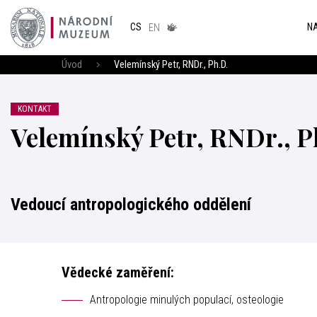
Národním
muzeum
NA
CS
v českém
EN
znakovém
jazyce
Úvod
Velemínský Petr, RNDr., Ph.D.
KONTAKT
Velemínský Petr, RNDr., P
Vedoucí antropologického oddělení
Vědecké zaměření:
Antropologie minulých populací, osteologie