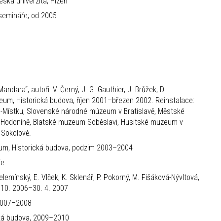
eská univerzita, Plzeň
 semináře; od 2005
ndara“, autoři: V. Černý, J. G. Gauthier, J. Brůžek, D.
uzeum, Historická budova, říjen 2001–březen 2002. Reinstalace:
Místku, Slovenské národné múzeum v Bratislavě, Městské
 Hodoníně, Blatské muzeum Soběslavi, Husitské muzeum v
 Sokolově.
zeum, Historická budova, podzim 2003–2004
ie
Velemínský, E. Vlček, K. Sklenář, P. Pokorný, M. Fišáková-Nývltová,
 10. 2006–30. 4. 2007
 2007–2008
cká budova, 2009–2010