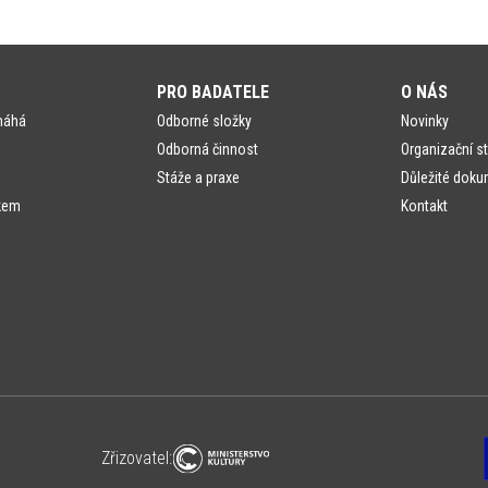
PRO BADATELE
O NÁS
máhá
Odborné složky
Novinky
Odborná činnost
Organizační st
Stáže a praxe
Důležité doku
kem
Kontakt
Zřizovatel: