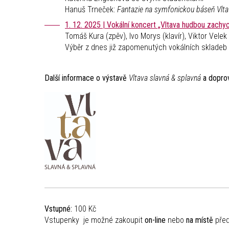
Hanuš Trneček:
Fantazie na symfonickou báseň Vlt
1. 12. 2025 | Vokální koncert „Vltava hudbou zachy
Tomáš Kura (zpěv), Ivo Morys (klavír), Viktor Vele
Výběr z dnes již zapomenutých vokálních skladeb 1
Další informace o výstavě
Vltava slavná & splavná
a dopro
Vstupné:
100 Kč
Vstupenky je možné zakoupit
on-line
nebo
na místě
před