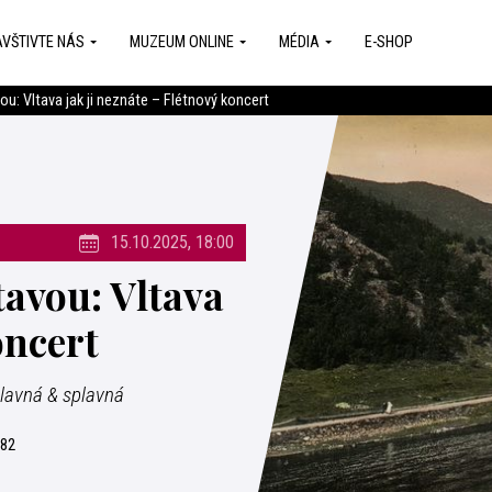
VŠTIVTE NÁS
MUZEUM ONLINE
MÉDIA
E-SHOP
u: Vltava jak ji neznáte – Flétnový koncert
15.10.2025, 18:00
avou: Vltava
oncert
slavná & splavná
082