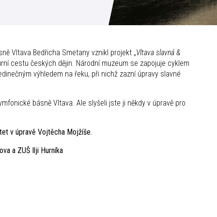
ásně Vltava Bedřicha Smetany vznikl projekt „
Vltava slavná &
lturní cestu českých dějin. Národní muzeum se zapojuje cyklem
dinečným výhledem na řeku, při nichž zazní úpravy slavné
fonické básně Vltava. Ale slyšeli jste ji někdy v úpravě pro
ntet v úpravě Vojtěcha Mojžíše.
va a ZUŠ Ilji Hurníka