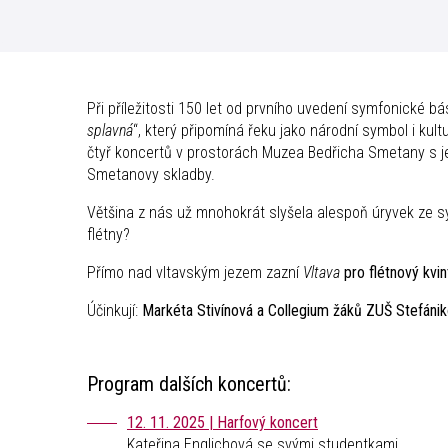
Při příležitosti 150 let od prvního uvedení symfonické b
splavná
“, který připomíná řeku jako národní symbol i ku
čtyř koncertů v prostorách Muzea Bedřicha Smetany s je
Smetanovy skladby.
Většina z nás už mnohokrát slyšela alespoň úryvek ze sym
flétny?
Přímo nad vltavským jezem zazní
Vltava
pro flétnový kvi
Účinkují:
Markéta Stivínová a
Collegium žáků ZUŠ Stefániko
Program dalších koncertů:
12. 11. 2025 | Harfový koncert
Kateřina Englichová se svými studentkami