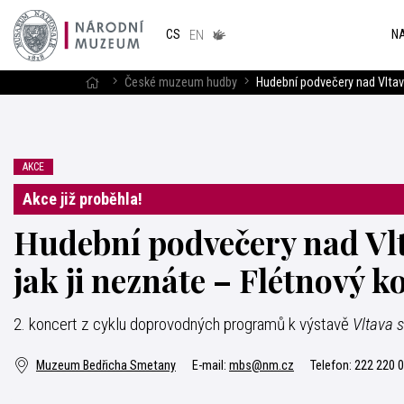
Národním
muzeum
NA
CS
v českém
EN
znakovém
jazyce
České muzeum hudby
Hudební podvečery nad Vltavo
AKCE
Akce již proběhla!
Hudební podvečery nad Vlt
jak ji neznáte – Flétnový k
2. koncert z cyklu doprovodných programů k výstavě
Vltava 
Muzeum Bedřicha Smetany
E-mail:
mbs@nm.cz
Telefon:
222 220 