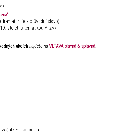
ava
cená“
k (dramaturgie a průvodní slovo)
9. století s tematikou Vltavy
vodných akcích
najdete na
VLTAVA slavná & splavná
.
 začátkem koncertu.