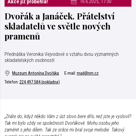
Akce již proběhla!
16.6.2025, 17:30
Dvořák a Janáček. Přátelství
skladatelů ve světle nových
pramenů
Přednáška Veronika Vejvodové o vztahu dvou významných
skladatelských osobností
Muzeum Antonína Dvořáka
E-mail:
mad@nm.cz
Telefon:
224 497 584 (pokladna)
„Znáte do, když někdo Vám z úst slovo bere dřív, než jste je vyslovil?
Tak mi bylo vždy ve společnosti Dvořákově. Mohu osobu jeho
zaměnit s jeho dílem. Tak ze srdce mi bral svoje melodie. Takový