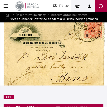
muzeum
CS
v českém
EN
znakovém
jazyce
České muzeum hudby
Muzeum Antonína Dvořáka
Dvořák a Janáček. Přátelství skladatelů ve světle nových pramenů
AKCE