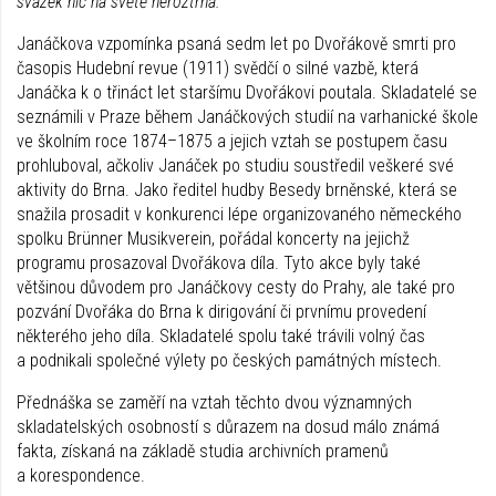
svazek nic na světě neroztrhá.“
Janáčkova vzpomínka psaná sedm let po Dvořákově smrti pro
časopis Hudební revue (1911) svědčí o silné vazbě, která
Janáčka k o třináct let staršímu Dvořákovi poutala. Skladatelé se
seznámili v Praze během Janáčkových studií na varhanické škole
ve školním roce 1874–1875 a jejich vztah se postupem času
prohluboval, ačkoliv Janáček po studiu soustředil veškeré své
aktivity do Brna. Jako ředitel hudby Besedy brněnské, která se
snažila prosadit v konkurenci lépe organizovaného německého
spolku Brünner Musikverein, pořádal koncerty na jejichž
programu prosazoval Dvořákova díla. Tyto akce byly také
většinou důvodem pro Janáčkovy cesty do Prahy, ale také pro
pozvání Dvořáka do Brna k dirigování či prvnímu provedení
některého jeho díla. Skladatelé spolu také trávili volný čas
a podnikali společné výlety po českých památných místech.
Přednáška se zaměří na vztah těchto dvou významných
skladatelských osobností s důrazem na dosud málo známá
fakta, získaná na základě studia archivních pramenů
a korespondence.