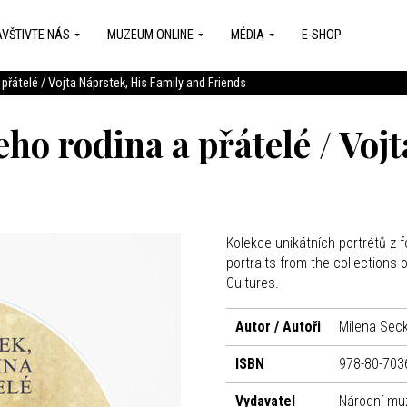
VŠTIVTE NÁS
MUZEUM ONLINE
MÉDIA
E-SHOP
 přátelé / Vojta Náprstek, His Family and Friends
eho rodina a přátelé / Voj
Kolekce unikátních portrétů z 
portraits from the collections
Cultures.
Autor / Autoři
Milena Seck
ISBN
978-80-703
Vydavatel
Národní m