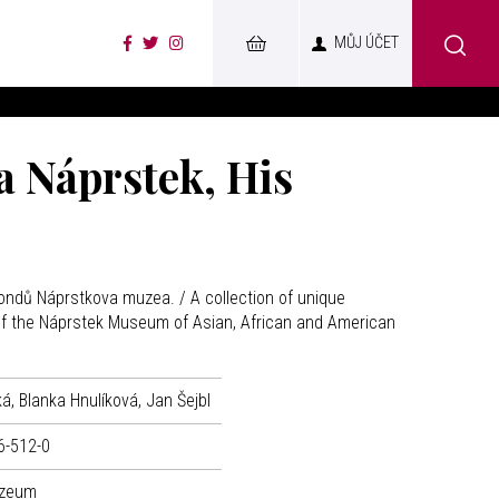
MŮJ ÚČET
ta Náprstek, His
fondů Náprstkova muzea. / A collection of unique
 of the Náprstek Museum of Asian, African and American
á, Blanka Hnulíková, Jan Šejbl
6-512-0
uzeum