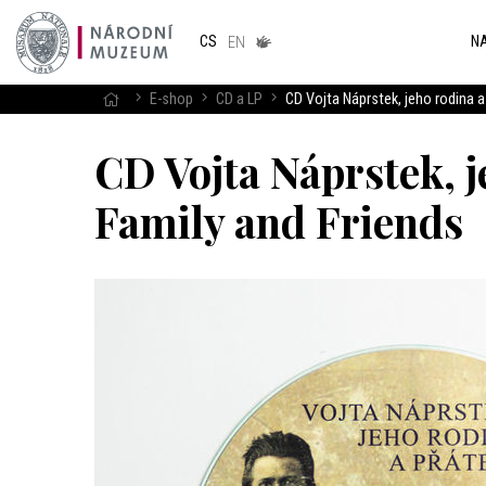
Národním
muzeum
NA
CS
v českém
EN
znakovém
jazyce
E-shop
CD a LP
CD Vojta Náprstek, jeho rodina a
CD Vojta Náprstek, j
Family and Friends