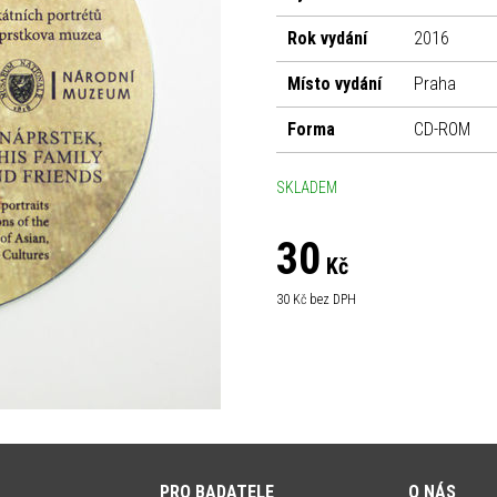
Rok vydání
2016
Místo vydání
Praha
Forma
CD-ROM
SKLADEM
30
Kč
30
Kč bez DPH
PRO BADATELE
O NÁS