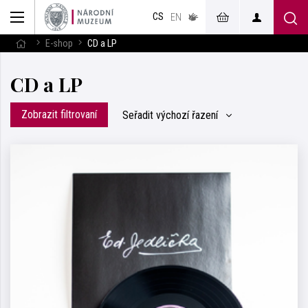
muzeum
CS
v českém
EN
znakovém
jazyce
E-shop
CD a LP
CD a LP
Zobrazit filtrovaní
Seřadit
výchozí řazení