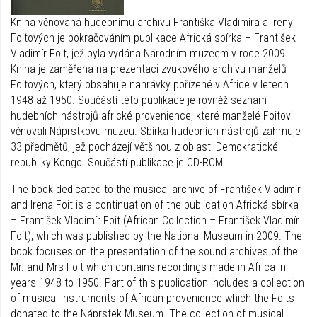
Kniha věnovaná hudebnímu archivu Františka Vladimíra a Ireny
Foitových je pokračováním publikace Africká sbírka – František
Vladimír Foit, jež byla vydána Národním muzeem v roce 2009.
Kniha je zaměřena na prezentaci zvukového archivu manželů
Foitových, který obsahuje nahrávky pořízené v Africe v letech
1948 až 1950. Součástí této publikace je rovněž seznam
hudebních nástrojů africké provenience, které manželé Foitovi
věnovali Náprstkovu muzeu. Sbírka hudebních nástrojů zahrnuje
33 předmětů, jež pocházejí většinou z oblasti Demokratické
republiky Kongo. Součástí publikace je CD-ROM.
The book dedicated to the musical archive of František Vladimír
and Irena Foit is a continuation of the publication Africká sbírka
– František Vladimír Foit (African Collection – František Vladimír
Foit), which was published by the National Museum in 2009. The
book focuses on the presentation of the sound archives of the
Mr. and Mrs Foit which contains recordings made in Africa in
years 1948 to 1950. Part of this publication includes a collection
of musical instruments of African provenience which the Foits
donated to the Náprstek Museum. The collection of musical