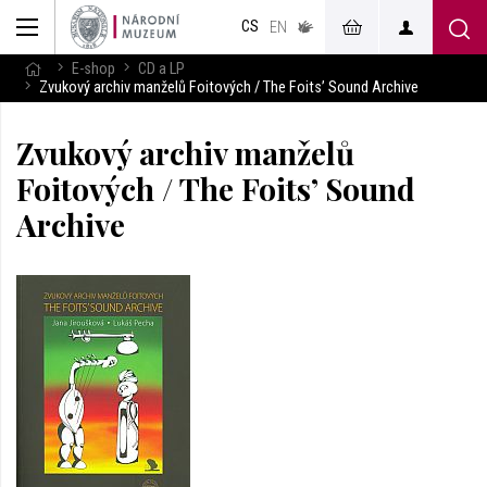
muzeum
CS
v českém
EN
znakovém
jazyce
E-shop
CD a LP
Zvukový archiv manželů Foitových / The Foits’ Sound Archive
Zvukový archiv manželů
Foitových / The Foits’ Sound
Archive