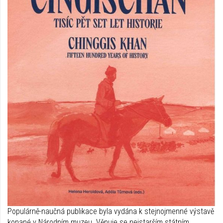
Populárně-naučná publikace byla vydána k stejnojmenné výstavě
konané v Národním muzeu. Věnuje se nejstarším státním