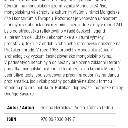
útvarům na mongolském území, vzniku Mongolské& říše,
mongolskému válečnictví a kulturním vlivům v rámci Mongolské
říše i kontaktům s Evropou. Pozornost je věnována událostem
s přímým vztahem k našim zemím. Tažení do Evropy v roce 1241
bylo od středověku reflektováno v řadě českých legend
a literárních děl. Ukázku ekonomické a kulturní výměny
představují textilie z období vrcholného středověku nalezené na
Pražském hradě. V roce 1958 proběhl v Mongolsku zásadní
archeologický výzkum československo-mongolského týmu.
V padesátých letech byla do češtiny přeložena základní literární
památka mongolské historie a literatury, Tajná kronika Mongolů.
Jednotlivé texty jsou zpracované předními odborníky na danou
problematiku, jsou však podány populárně-naučnou formou
vhodnou pro širší publikum. Publikaci doprovázejí autorské malby
Ondřeje Basjuka.
Autor / Autoři
Helena Heroldová, Adéla Tůmová (eds.)
ISBN
978-80-7036-849-7