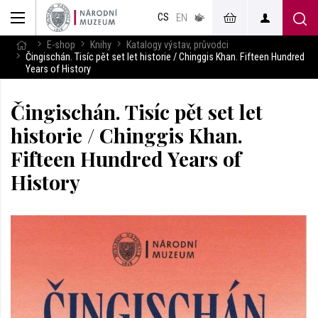
muzeum
CS
v českém
EN
znakovém
jazyce
E-shop
Knihy
Katalogy výstav, průvodci
Čingischán. Tisíc pět set let historie / Chinggis Khan. Fifteen Hundred
Years of History
Čingischán. Tisíc pět set let
historie / Chinggis Khan.
Fifteen Hundred Years of
History