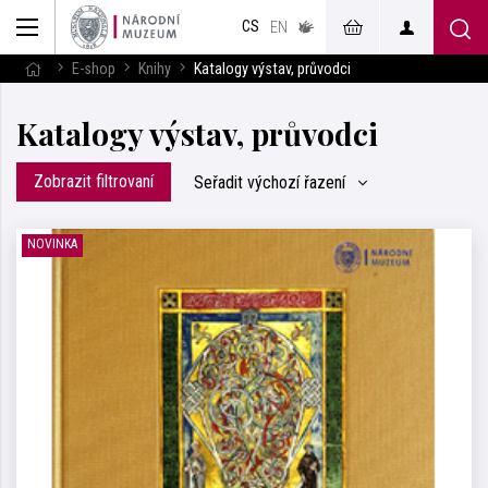
muzeum
CS
v českém
EN
znakovém
jazyce
E-shop
Knihy
Katalogy výstav, průvodci
Katalogy výstav, průvodci
Zobrazit filtrovaní
Seřadit
výchozí řazení
NOVINKA