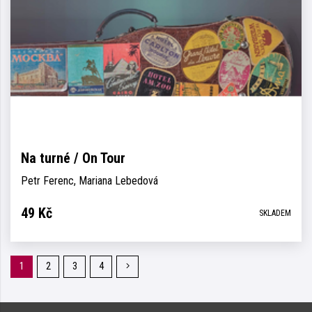
Na turné / On Tour
Petr Ferenc, Mariana Lebedová
49
Kč
SKLADEM
1
2
3
4
Následující
stránka