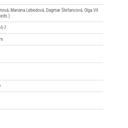
anová, Mariana Lebedová, Dagmar Štefancová, Olga Vít
eds.)
65-7
um
y