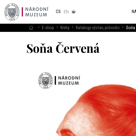
Národním
muzeum
NA
CS
v českém
EN
znakovém
jazyce
E-shop
Knihy
Katalogy výstav, průvodci
Soňa 
Soňa Červená