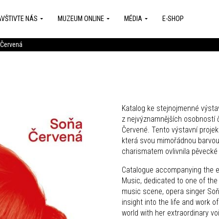
VŠTIVTE NÁS
MUZEUM ONLINE
MÉDIA
E-SHOP
Červená
Katalog ke stejnojmenné výsta
z nejvýznamnějších osobností 
Červené. Tento výstavní projekt
která svou mimořádnou barvou
charismatem ovlivnila pěvecké
Catalogue accompanying the e
Music, dedicated to one of the
music scene, opera singer Soňa
insight into the life and work o
world with her extraordinary v