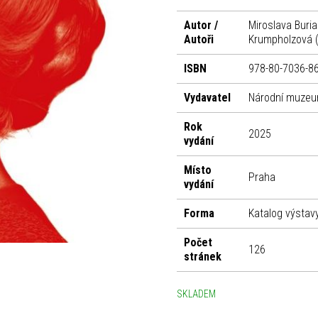
Autor /
Miroslava Buri
Autoři
Krumpholzová (
ISBN
978-80-7036-8
Vydavatel
Národní muze
Rok
2025
vydání
Místo
Praha
vydání
Forma
Katalog výstav
Počet
126
stránek
SKLADEM