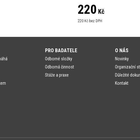
220
Kč
220
Kč bez DPH
PRO BADATELE
O NÁS
máhá
Odborné složky
Novinky
Odborná činnost
Organizační st
Stáže a praxe
Důležité doku
kem
Kontakt