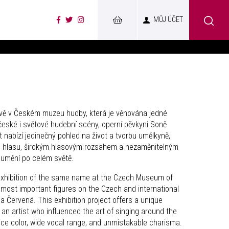
MŮJ ÚČET
vě v Českém muzeu hudby, která je věnována jedné
české i světové hudební scény, operní pěvkyni Soně
 nabízí jedinečný pohled na život a tvorbu umělkyně,
 hlasu, širokým hlasovým rozsahem a nezaměnitelným
 umění po celém světě.
xhibition of the same name at the Czech Museum of
 most important figures on the Czech and international
 Červená. This exhibition project offers a unique
f an artist who influenced the art of singing around the
oice color, wide vocal range, and unmistakable charisma.