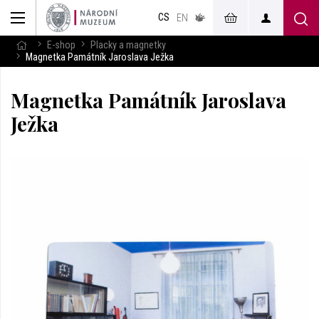
muzeum
CS
v českém
EN
znakovém
jazyce
E-shop
Placky a magnetky
Magnetka Památník Jaroslava Ježka
Magnetka Památník Jaroslava
Ježka