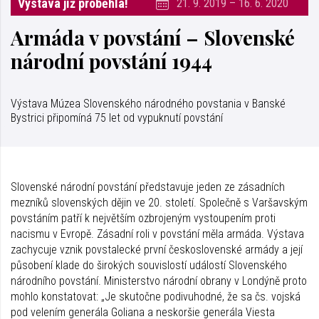
Výstava již proběhla!
21. 9. 2019 – 16. 6. 2020
Armáda v povstání – Slovenské
národní povstání 1944
Výstava Múzea Slovenského národného povstania v Banské
Bystrici připomíná 75 let od vypuknutí povstání
Slovenské národní povstání představuje jeden ze zásadních
mezníků slovenských dějin ve 20. století. Společně s Varšavským
povstáním patří k největším ozbrojeným vystoupením proti
nacismu v Evropě. Zásadní roli v povstání měla armáda. Výstava
zachycuje vznik povstalecké první československé armády a její
působení klade do širokých souvislostí událostí Slovenského
národního povstání. Ministerstvo národní obrany v Londýně proto
mohlo konstatovat: „Je skutočne podivuhodné, že sa čs. vojská
pod velením generála Goliana a neskoršie generála Viesta