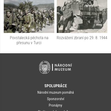
Povstalecká pěchota na
Rozvážení zbraní po 29. 8. 1944
přesunu v Turci
SPOLUPRÁCE
Národní muzeum pomáhá
Sponzorství
Pronájmy