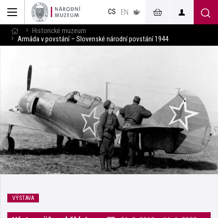
muzeum
CS
v českém
EN
znakovém
jazyce
Historické muzeum
Armáda v povstání – Slovenské národní povstání 1944
VÝSTAVA