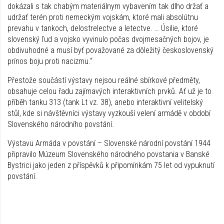
dokázali s tak chabým materiálnym vybavením tak dlho držať a
udržať terén proti nemeckým vojskám, ktoré mali absolútnu
prevahu v tankoch, delostrelectve a letectve. … Úsilie, ktoré
slovenský ľud a vojsko vyvinulo počas dvojmesačných bojov, je
obdivuhodné a musí byť považované za dôležitý československý
prínos boju proti nacizmu.“
Přestože součástí výstavy nejsou reálné sbírkové předměty,
obsahuje celou řadu zajímavých interaktivních prvků. Ať už je to
příběh tanku 313 (tank Lt vz. 38), anebo interaktivní velitelský
stůl, kde si návštěvníci výstavy vyzkouší velení armádě v období
Slovenského národního povstání.
Výstavu Armáda v povstání – Slovenské národní povstání 1944
připravilo Múzeum Slovenského národného povstania v Banské
Bystrici jako jeden z příspěvků k připomínkám 75 let od vypuknutí
povstání.