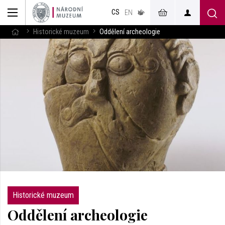
muzeum
CS
v českém
EN
znakovém
jazyce
Historické muzeum
Oddělení archeologie
Historické muzeum
Oddělení archeologie