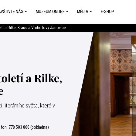
VŠTIVTE NÁS
MUZEUM ONLINE
MÉDIA
E-SHOP
tí a Rilke, Kraus a Vrchotovy Janovice
oletí a Rilke,
e
literárního světa, které v
efon:
778 503 800 (pokladna)