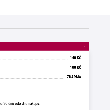
140 KČ
100 KČ
ZDARMA
bu 30 dnů ode dne nákupu.