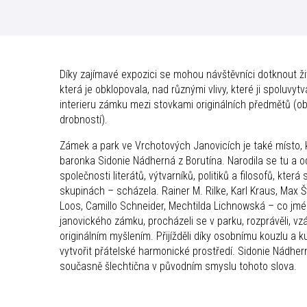
Díky zajímavé expozici se mohou návštěvníci dotknout ž
která je obklopovala, nad různými vlivy, které ji spoluvyt
interieru zámku mezi stovkami originálních předmětů (ob
drobností).
Zámek a park ve Vrchotových Janovicích je také místo, 
baronka Sidonie Nádherná z Borutína. Narodila se tu a o
společnosti literátů, výtvarníků, politiků a filosofů, kter
skupinách – scházela. Rainer M. Rilke, Karl Kraus, Max Šv
Loos, Camillo Schneider, Mechtilda Lichnowská – co jmé
janovického zámku, procházeli se v parku, rozprávěli, vz
originálním myšlením. Přijížděli díky osobnímu kouzlu a k
vytvořit přátelské harmonické prostředí. Sidonie Nádhe
současně šlechtična v původním smyslu tohoto slova.