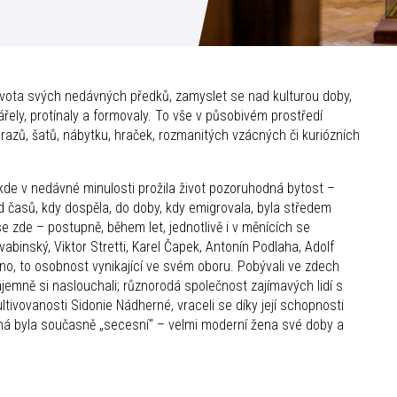
ivota svých nedávných předků, zamyslet se nad kulturou doby,
vářely, protínaly a formovaly. To vše v působivém prostředí
razů, šatů, nábytku, hraček, rozmanitých vzácných či kuriózních
kde v nedávné minulosti prožila život pozoruhodná bytost –
d časů, kdy dospěla, do doby, kdy emigrovala, byla středem
á se zde – postupně, během let, jednotlivě i v měnících se
abinský, Viktor Stretti, Karel Čapek, Antonín Podlaha, Adolf
no, to osobnost vynikající ve svém oboru. Pobývali ve zdech
ájemně si naslouchali; různorodá společnost zajímavých lidí s
ultivovanosti Sidonie Nádherné, vraceli se díky její schopnosti
rná byla současně „secesní“ – velmi moderní žena své doby a