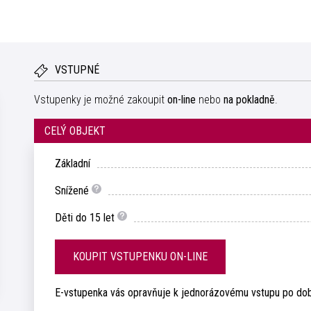
VSTUPNÉ
Vstupenky je možné zakoupit
on-line
nebo
na pokladně
.
CELÝ OBJEKT
Základní
Snížené
Děti do 15 let
KOUPIT VSTUPENKU ON-LINE
E-vstupenka vás opravňuje k jednorázovému vstupu po do