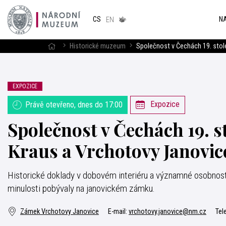
Národním
muzeum
NA
CS
v českém
EN
znakovém
jazyce
Historické muzeum
Společnost v Čechách 19. stole
EXPOZICE
Expozice
Právě otevřeno, dnes do 17:00
Společnost v Čechách 19. st
Kraus a Vrchotovy Janovic
Historické doklady v dobovém interiéru a významné osobnosti 
minulosti pobývaly na janovickém zámku.
Zámek Vrchotovy Janovice
E-mail:
vrchotovy.janovice@nm.cz
Tel