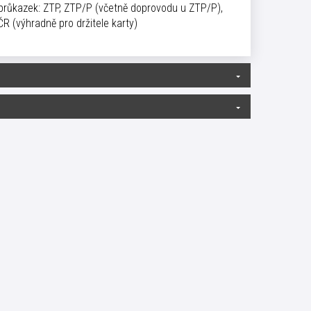
 průkazek: ZTP, ZTP/P (včetně doprovodu u ZTP/P),
R (výhradně pro držitele karty)