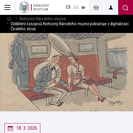
muzeum
CS
v českém
EN
znakovém
jazyce
Knihovna Národního muzea
Oddělení časopisů Knihovny Národního muzea pokračuje v digitalizaci
Českého slova
18. 3. 2026