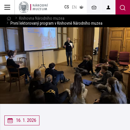
muzeum
CS
v českém
EN
znakovém
jazyce
Knihovna Národního muzea
První lektorovaný program v Knihovně Národního muzea
16. 1. 2026