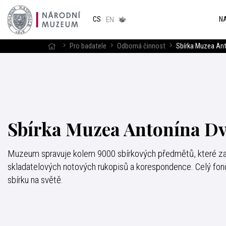
Národním
muzeum
NA
CS
v českém
EN
znakovém
jazyce
Pro badatele
Odborná činnost
Sbírka Muzea An
Sbírka Muzea Antonína D
Muzeum spravuje kolem 9000 sbírkových předmětů, které zahr
skladatelových notových rukopisů a korespondence. Celý fon
sbírku na světě.