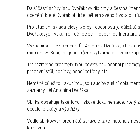
Další částí sbírky jsou Dvořákovy diplomy a čestná jmeno
ocenění, které Dvořák obdržel během svého života od rů
Pro studium skladatelovy tvorby i osobnosti je důležitá 
Dvořákových vokálních děl, beletrii i odbornou literaturu 
Významná je též ikonografie Antonína Dvořáka, která obsa
momentky. Součástí jsou i různá výtvarná díla zobrazují
Trojrozměrné předměty tvoří povětšinou osobní předměty
pracovní stůl, hodinky, psací potřeby atd.
Neméně důležitou skupinou jsou audiovizuální dokumen
záznamy děl Antonína Dvořáka.
Sbírka obsahuje také fond tiskové dokumentace, který 
cedule, plakáty a výstřižky.
Vedle sbírkových předmětů spravuje také materiály nesb
knihovnu.