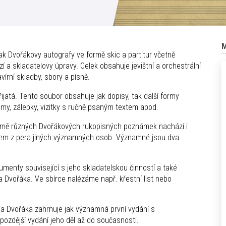
M
ak Dvořákovy autografy ve formě skic a partitur včetně
zí a skladatelovy úpravy. Celek obsahuje jevištní a orchestrální
avírní skladby, sbory a písně.
jatá. Tento soubor obsahuje jak dopisy, tak další formy
my, zálepky, vizitky s ručně psaným textem apod.
omě různých Dvořákových rukopisných poznámek nachází i
lem z pera jiných významných osob. Významné jsou dva
umenty související s jeho skladatelskou činností a také
 Dvořáka. Ve sbírce nalézáme např. křestní list nebo
na Dvořáka zahrnuje jak významná první vydání s
ozdější vydání jeho děl až do současnosti.