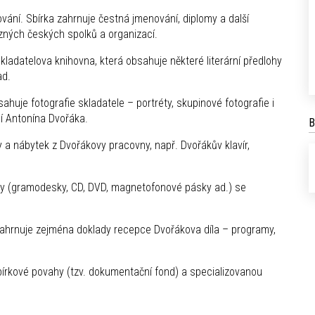
vání. Sbírka zahrnuje čestná jmenování, diplomy a další
zných českých spolků a organizací.
skladatelova knihovna, která obsahuje některé literární předlohy
ad.
huje fotografie skladatele – portréty, skupinové fotografie i
cí Antonína Dvořáka.
B
 a nábytek z Dvořákovy pracovny, např. Dvořákův klavír,
ty (gramodesky, CD, DVD, magnetofonové pásky ad.) se
zahrnuje zejména doklady recepce Dvořákova díla – programy,
írkové povahy (tzv. dokumentační fond) a specializovanou