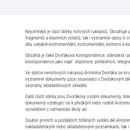
Nejcennější je část sbírky notových rukopisů. Obsahuje j
fragmentů a klavírních výtahů, tak i významné opisy či ci
díla, vokálně-instrumentální, instrumentální, komorní a kl
Obsáhlá je také Dvořákova korespondence, odeslaná i při
korespondence jako např. dopisnice, pohlednice, telegra
Ve sbírce nenotových rukopisů Antonína Dvořáka se kr
významné dokumenty úzce související s Dvořákovým dí
seznamy skladatelových skladeb.
Další částí sbírky jsou Dvořákovy osobní dokumenty, dok
dokumenty vztahující se k předkům nebo rodině Antonína
vysvědčení z varhanické školy ad.
Soubor prvních a pozdějších tištěných vydání děl Antoní
nakladatelskými nebo skladatelovými poznámkami, tak i p