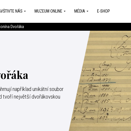
VŠTIVTE NÁS
MUZEUM ONLINE
MÉDIA
E-SHOP
tonína Dvořáka
vořáka
nují například unikátní soubor
d tvoří největší dvořákovskou