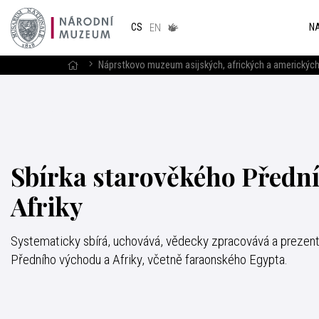
Národním
muzeum
NA
CS
v českém
EN
znakovém
jazyce
Náprstkovo muzeum asijských, afrických a amerických
Sbírka starověkého Předn
Afriky
Systematicky sbírá, uchovává, vědecky zpracovává a prezen
Předního východu a Afriky, včetně faraonského Egypta.