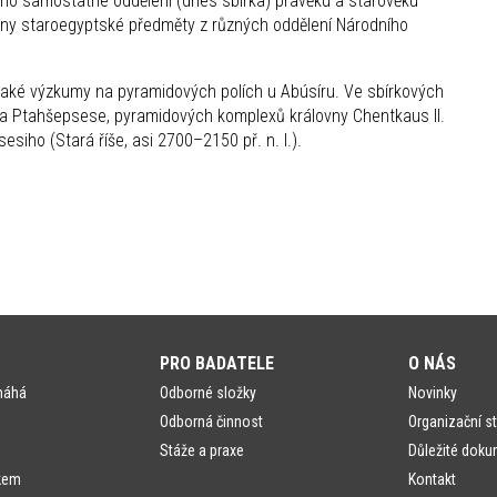
eno samostatné oddělení (dnes sbírka) pravěku a starověku
hny staroegyptské předměty z různých oddělení Národního
 také výzkumy na pyramidových polích u Abúsíru. Ve sbírkových
a Ptahšepsese, pyramidových komplexů královny Chentkaus II.
esiho (Stará říše, asi 2700–2150 př. n. l.).
PRO BADATELE
O NÁS
máhá
Odborné složky
Novinky
Odborná činnost
Organizační st
Stáže a praxe
Důležité doku
kem
Kontakt