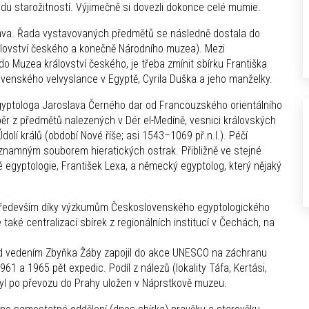
adu starožitností. Výjimečně si dovezli dokonce celé mumie.
tava. Řada vystavovaných předmětů se následně dostala do
ovství českého a konečně Národního muzea). Mezi
do Muzea království českého, je třeba zmínit sbírku Františka
ovenského velvyslance v Egyptě, Cyrila Duška a jeho manželky.
gyptologa Jaroslava Černého dar od Francouzského orientálního
ěr z předmětů nalezených v Dér el-Medíně, vesnici královských
í králů (období Nové říše; asi 1543–1069 př.n.l.). Péčí
znamným souborem hieratických ostrak. Přibližně ve stejné
egyptologie, František Lexa, a německý egyptolog, který nějaký
y především díky výzkumům Československého egyptologického
e také centralizací sbírek z regionálních institucí v Čechách, na
od vedením Zbyňka Žáby zapojil do akce UNESCO na záchranu
61 a 1965 pět expedic. Podíl z nálezů (lokality Táfa, Kertási,
) byl po převozu do Prahy uložen v Náprstkově muzeu.