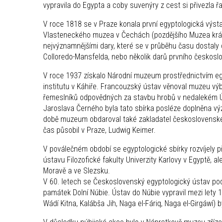
vypravila do Egypta a coby suvenýry z cest si přivezla ř
V roce 1818 se v Praze konala první egyptologická výs
Vlasteneckého muzea v Čechách (pozdějšího Muzea král
nejvýznamnějšími dary, které se v průběhu času dostaly 
Colloredo-Mansfelda, nebo několik darů prvního českosl
V roce 1937 získalo Národní muzeum prostřednictvím e
institutu v Káhiře. Francouzský ústav věnoval muzeu výb
řemeslníků odpovědných za stavbu hrobů v nedalekém Údol
Jaroslava Černého byla tato sbírka posléze doplněna vý
době muzeum obdaroval také zakladatel československé 
čas působil v Praze, Ludwig Keimer.
V poválečném období se egyptologické sbírky rozvíjel
ústavu Filozofické fakulty Univerzity Karlovy v Egyptě, al
Moravě a ve Slezsku.
V 60. letech se Československý egyptologický ústav p
památek Dolní Núbie. Ústav do Núbie vypravil mezi lety 19
Wádí Kitna, Kalábša Jih, Naga el-Fáriq, Naga el-Girgáwí