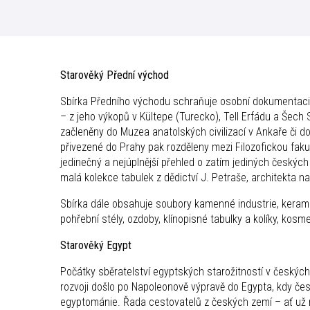
Starověký Přední východ
Sbírka Předního východu schraňuje osobní dokumentaci B
– z jeho výkopů v Kültepe (Turecko), Tell Erfádu a Šech 
začleněny do Muzea anatolských civilizací v Ankaře či d
přivezené do Prahy pak rozděleny mezi Filozofickou fakul
jedinečný a nejúplnější přehled o zatím jediných český
malá kolekce tabulek z dědictví J. Petraše, architekta
Sbírka dále obsahuje soubory kamenné industrie, keramick
pohřební stély, ozdoby, klínopisné tabulky a kolíky, kosm
Starověký Egypt
Počátky sběratelství egyptských starožitností v českýc
rozvoji došlo po Napoleonově výpravě do Egypta, kdy če
egyptománie. Řada cestovatelů z českých zemí – ať už m