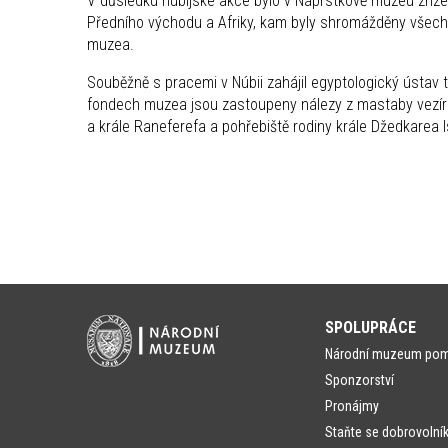
V důsledku núbijské akce bylo v Náprstkově muzeu zříz
Předního východu a Afriky, kam byly shromážděny všec
muzea.
Souběžně s pracemi v Núbii zahájil egyptologický ústav
fondech muzea jsou zastoupeny nálezy z mastaby vezír
a krále Raneferefa a pohřebiště rodiny krále Džedkarea Is
SPOLUPRÁCE
Národní muzeum po
Sponzorství
Pronájmy
Staňte se dobrovolní