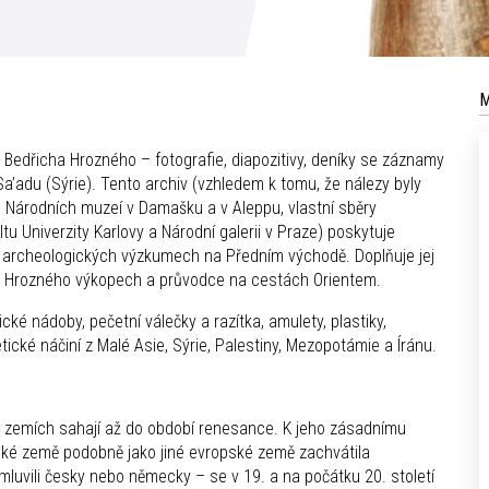
M
edřicha Hrozného – fotografie, diapozitivy, deníky se záznamy
Sa’adu (Sýrie). Tento archiv (vzhledem k tomu, že nálezy byly
o Národních muzeí v Damašku a v Aleppu, vlastní sběry
tu Univerzity Karlovy a Národní galerii v Praze) poskytuje
ch archeologických výzkumech na Předním východě. Doplňuje jej
 na Hrozného výkopech a průvodce na cestách Orientem.
é nádoby, pečetní válečky a razítka, amulety, plastiky,
etické náčiní z Malé Asie, Sýrie, Palestiny, Mezopotámie a Íránu.
h zemích sahají až do období renesance. K jeho zásadnímu
ské země podobně jako jiné evropské země zachvátila
luvili česky nebo německy – se v 19. a na počátku 20. století