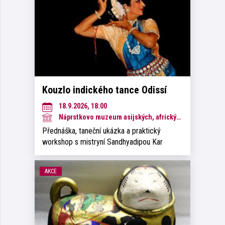
Kouzlo indického tance Odissí
18.9.2026, 18:00
Náprstkovo muzeum asijských, afrických a amerických kultur
Přednáška, taneční ukázka a praktický
workshop s mistryní Sandhyadipou Kar
AKCE