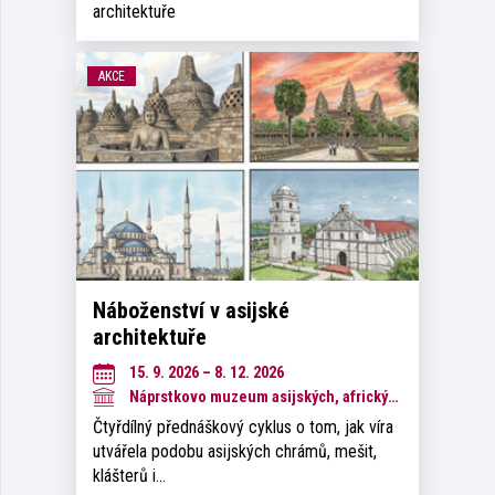
architektuře
AKCE
Náboženství v asijské
architektuře
15. 9. 2026 – 8. 12. 2026
Náprstkovo muzeum asijských, afrických a amerických kultur
Čtyřdílný přednáškový cyklus o tom, jak víra
utvářela podobu asijských chrámů, mešit,
klášterů i…