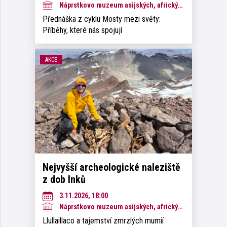
Náprstkovo muzeum asijských, afrických a amerických kultur
Přednáška z cyklu Mosty mezi světy:
Příběhy, které nás spojují
AKCE
Nejvyšší archeologické naleziště
z dob Inků
3.11.2026, 18:00
Náprstkovo muzeum asijských, afrických a amerických kultur
Llullaillaco a tajemství zmrzlých mumií