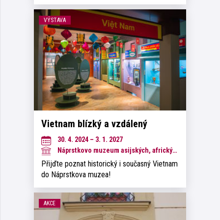
VÝSTAVA
Vietnam blízký a vzdálený
30. 4. 2024 – 3. 1. 2027
Náprstkovo muzeum asijských, afrických a amerických kultur
Přijďte poznat historický i současný Vietnam
do Náprstkova muzea!
AKCE