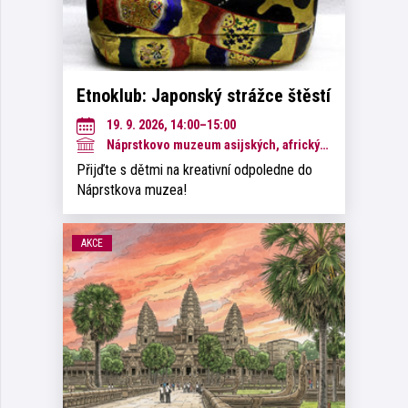
Etnoklub: Japonský strážce štěstí
19. 9. 2026, 14:00–15:00
Náprstkovo muzeum asijských, afrických a amerických kultur
Přijďte s dětmi na kreativní odpoledne do
Náprstkova muzea!
AKCE