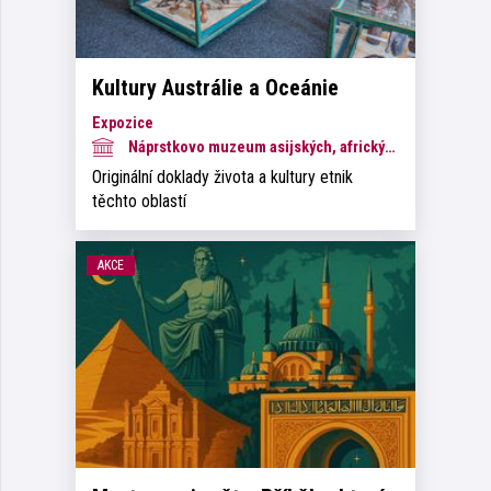
Kultury Austrálie a Oceánie
Expozice
Náprstkovo muzeum asijských, afrických a amerických kultur
Originální doklady života a kultury etnik
těchto oblastí
AKCE