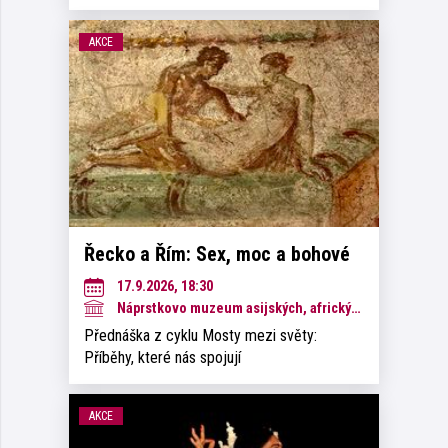
AKCE
Řecko a Řím: Sex, moc a bohové
17.9.2026, 18:30
Náprstkovo muzeum asijských, afrických a amerických kultur
Přednáška z cyklu Mosty mezi světy:
Příběhy, které nás spojují
AKCE