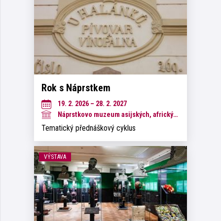
Rok s Náprstkem
19. 2. 2026 – 28. 2. 2027
Náprstkovo muzeum asijských, afrických a amerických kultur
Tematický přednáškový cyklus
VÝSTAVA