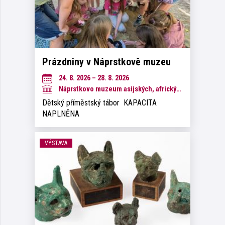
Prázdniny v Náprstkově muzeu
24. 8. 2026 – 28. 8. 2026
Náprstkovo muzeum asijských, afrických a amerických kultur
Dětský příměstský tábor KAPACITA
NAPLNĚNA
VÝSTAVA