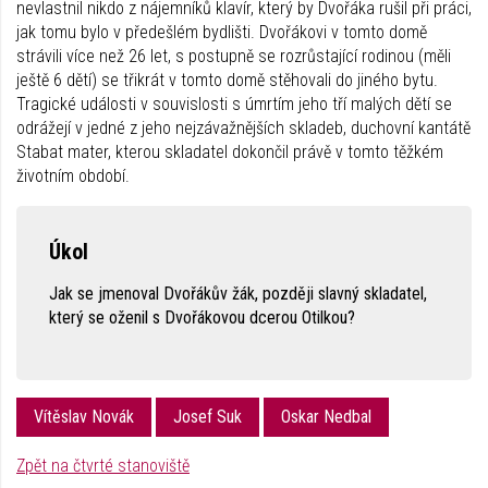
nevlastnil nikdo z nájemníků klavír, který by Dvořáka rušil při práci,
jak tomu bylo v předešlém bydlišti. Dvořákovi v tomto domě
strávili více než 26 let, s postupně se rozrůstající rodinou (měli
ještě 6 dětí) se třikrát v tomto domě stěhovali do jiného bytu.
Tragické události v souvislosti s úmrtím jeho tří malých dětí se
odrážejí v jedné z jeho nejzávažnějších skladeb, duchovní kantátě
Stabat mater, kterou skladatel dokončil právě v tomto těžkém
životním období.
Úkol
Jak se jmenoval Dvořákův žák, později slavný skladatel,
který se oženil s Dvořákovou dcerou Otilkou?
Vítěslav Novák
Josef Suk
Oskar Nedbal
Zpět na čtvrté stanoviště