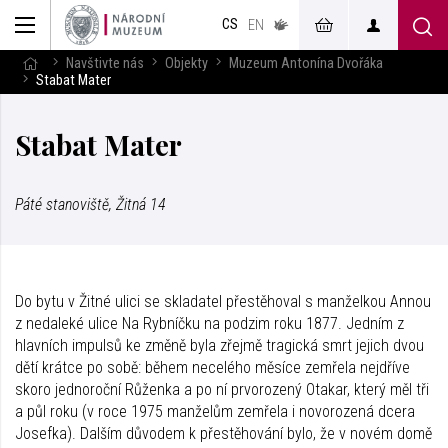
muzeum
CS
v českém
EN
znakovém
jazyce
Navštivte nás
Objekty
Muzeum Antonína Dvořáka
Stabat Mater
Stabat Mater
Páté stanoviště, Žitná 14
Do bytu v Žitné ulici se skladatel přestěhoval s manželkou Annou
z nedaleké ulice Na Rybníčku na podzim roku 1877. Jedním z
hlavních impulsů ke změně byla zřejmě tragická smrt jejich dvou
dětí krátce po sobě: během necelého měsíce zemřela nejdříve
skoro jednoroční Růženka a po ní prvorozený Otakar, který měl tři
a půl roku (v roce 1975 manželům zemřela i novorozená dcera
Josefka). Dalším důvodem k přestěhování bylo, že v novém domě